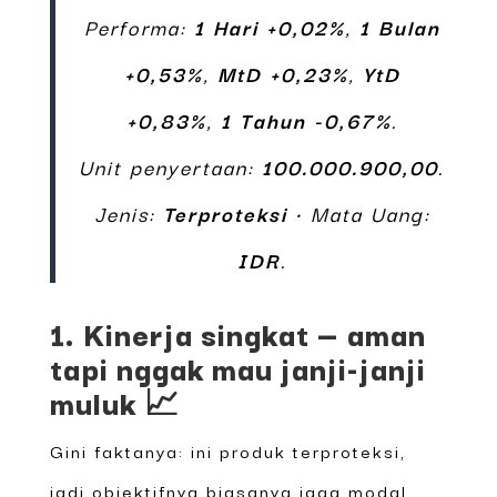
Performa:
1 Hari +0,02%
,
1 Bulan
+0,53%
,
MtD +0,23%
,
YtD
+0,83%
,
1 Tahun -0,67%
.
Unit penyertaan:
100.000.900,00
.
Jenis:
Terproteksi
• Mata Uang:
IDR
.
1. Kinerja singkat — aman
tapi nggak mau janji-janji
muluk 📈
Gini faktanya: ini produk terproteksi,
jadi objektifnya biasanya jaga modal