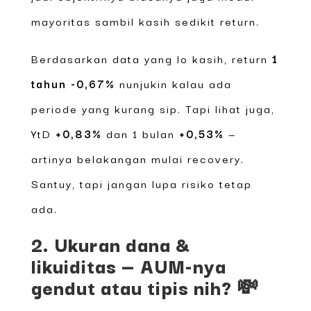
mayoritas sambil kasih sedikit return.
Berdasarkan data yang lo kasih, return
1
tahun -0,67%
nunjukin kalau ada
periode yang kurang sip. Tapi lihat juga,
YtD
+0,83%
dan 1 bulan
+0,53%
—
artinya belakangan mulai recovery.
Santuy, tapi jangan lupa risiko tetap
ada.
2. Ukuran dana &
likuiditas — AUM-nya
gendut atau tipis nih? 💸