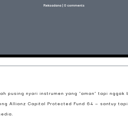
Reksadana
|
0 comments
nah pusing nyari instrumen yang “aman” tapi nggak b
eng Allianz Capital Protected Fund 64 — santuy tapi
sedia.