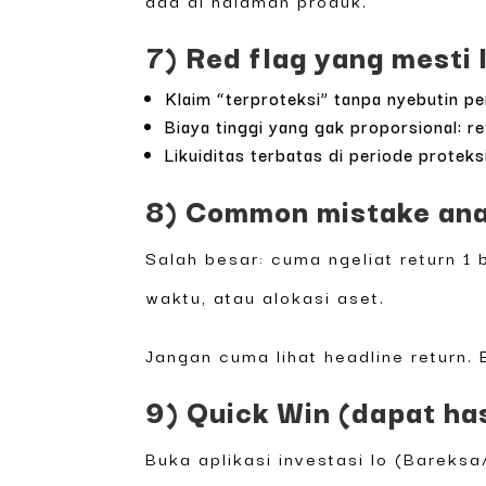
ada di halaman produk.
7) Red flag yang mesti 
Klaim “terproteksi” tanpa nyebutin pe
Biaya tinggi yang gak proporsional: r
Likuiditas terbatas di periode proteksi
8) Common mistake anak
Salah besar: cuma ngeliat return 1
waktu, atau alokasi aset.
Jangan cuma lihat headline return. 
9) Quick Win (dapat has
Buka aplikasi investasi lo (Bareksa