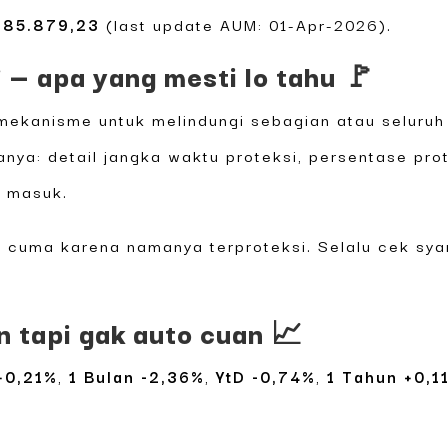
685.879,23
(last update AUM: 01-Apr-2026).
 — apa yang mesti lo tahu 🚩
 mekanisme untuk melindungi sebagian atau seluruh
ktanya: detail jangka waktu proteksi, persentase pr
o masuk.
 cuma karena namanya terproteksi. Selalu cek syar
n tapi gak auto cuan 📈
+0,21%
,
1 Bulan -2,36%
,
YtD -0,74%
,
1 Tahun +0,1