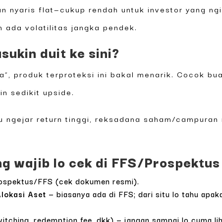
un nyaris flat—cukup rendah untuk investor yang ng
 ada volatilitas jangka pendek.
ukin duit ke sini?
ma”, produk terproteksi ini bakal menarik. Cocok 
in sedikit upside.
u ngejar return tinggi, reksadana saham/campuran 
ng wajib lo cek di FFS/Prospektus
ospektus/FFS (cek dokumen resmi).
Alokasi Aset
— biasanya ada di FFS; dari situ lo tahu apak
ching, redemption fee, dkk) — jangan sampai lo cuma liha