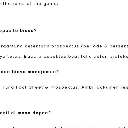
 the rules of the game.
eposito biasa?
tergantung ketentuan prospektus (periode & persen
ya tetap. Baca prospektus buat tahu detail protek
s dan biaya manajemen?
di Fund Fact Sheet & Prospektus. Ambil dokumen re
asil di masa depan?
h gambaran performa, bukan janji masa depan. Sel