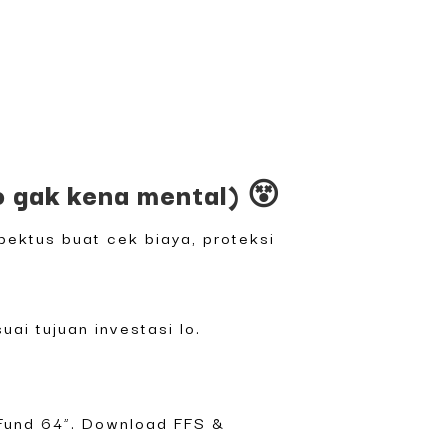
o gak kena mental) 😵
pektus buat cek biaya, proteksi
ai tujuan investasi lo.
d Fund 64”. Download FFS &