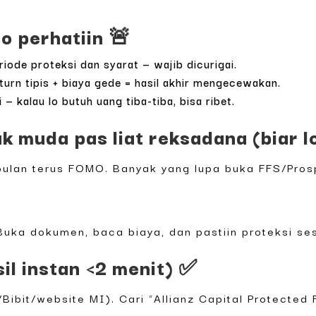
lo perhatiin 🚨
riode proteksi dan syarat — wajib dicurigai.
eturn tipis + biaya gede = hasil akhir mengecewakan.
 — kalau lo butuh uang tiba-tiba, bisa ribet.
 muda pas liat reksadana (biar l
 bulan terus FOMO. Banyak yang lupa buka FFS/Pros
Buka dokumen, baca biaya, dan pastiin proteksi sesu
il instan <2 menit) ✅
/Bibit/website MI). Cari “Allianz Capital Protecte