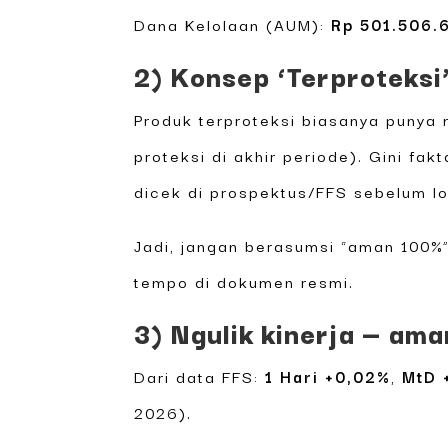
Dana Kelolaan (AUM):
Rp 501.506.
2) Konsep ‘Terproteksi’
Produk terproteksi biasanya punya
proteksi di akhir periode). Gini fa
dicek di prospektus/FFS sebelum l
Jadi, jangan berasumsi “aman 100%”
tempo di dokumen resmi.
3) Ngulik kinerja — ama
Dari data FFS:
1 Hari +0,02%
,
MtD 
2026).