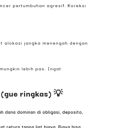
incer pertumbuhan agresif. Koreksi
buat alokasi jangka menengah dengan
mungkin lebih pas. Ingat:
 (gue ringkas) 💡
ah dana dominan di obligasi, deposito,
t return tanpa liat biaya. Biaya bisa