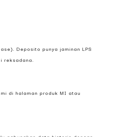
tase). Deposito punya jaminan LPS
si reksadana.
smi di halaman produk MI atau
alu gabungkan data historis dengan