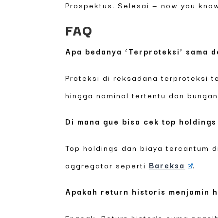
Prospektus. Selesai — now you know
FAQ
Apa bedanya ‘Terproteksi’ sama d
Proteksi di reksadana terproteksi 
hingga nominal tertentu dan bungan
Di mana gue bisa cek top holding
Top holdings dan biaya tercantum 
aggregator seperti
Bareksa
.
Apakah return historis menjamin h
Enggak. Return historis cuma ngasi