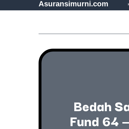
Asuransimurni.com
Bedah San
Fund 64 —