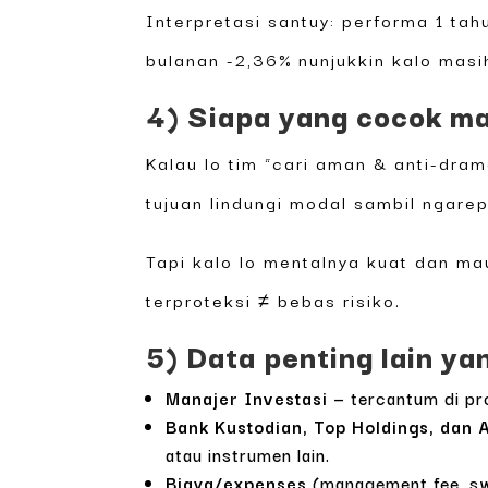
Interpretasi santuy: performa 1 tah
bulanan -2,36% nunjukkin kalo masih
4) Siapa yang cocok mas
Kalau lo tim “cari aman & anti-dra
tujuan lindungi modal sambil ngarep
Tapi kalo lo mentalnya kuat dan ma
terproteksi ≠ bebas risiko.
5) Data penting lain ya
Manajer Investasi
— tercantum di pr
Bank Kustodian, Top Holdings, dan 
atau instrumen lain.
Biaya/expenses
(management fee, swit