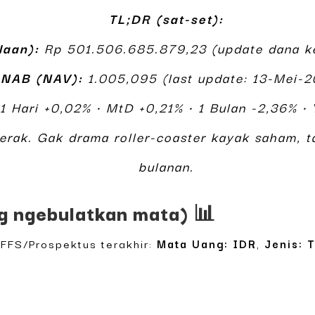
TL;DR (sat-set):
laan):
Rp 501.506.685.879,23 (update dana ke
–
NAB (NAV):
1.005,095 (last update: 13-Mei-
1 Hari +0,02% • MtD +0,21% • 1 Bulan -2,36% • 
rgerak. Gak drama roller-coaster kayak saham, t
bulanan.
g ngebulatkan mata) 📊
 FFS/Prospektus terakhir:
Mata Uang: IDR
,
Jenis: 