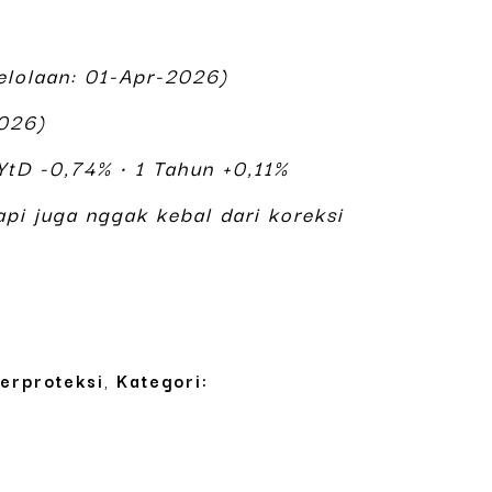
lolaan: 01-Apr-2026)
2026)
YtD -0,74% • 1 Tahun +0,11%
api juga nggak kebal dari koreksi
Terproteksi
,
Kategori: