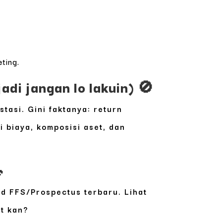
ting.
di jangan lo lakuin) 🚫
tasi. Gini faktanya: return
i biaya, komposisi aset, dan

ad FFS/Prospectus terbaru. Lihat
t kan?