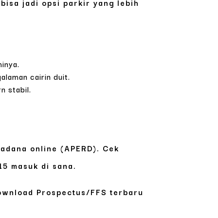
bisa jadi opsi parkir yang lebih
minya.
alaman cairin duit.
n stabil.
ksadana online (APERD). Cek
15 masuk di sana.
download Prospectus/FFS terbaru
.