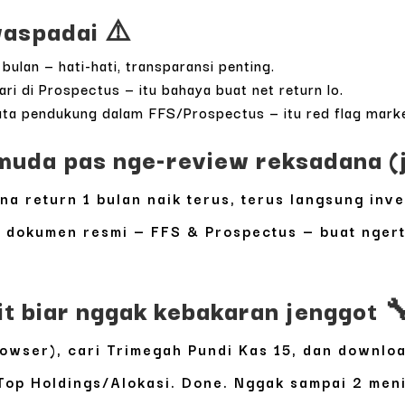
waspadai ⚠️
bulan — hati-hati, transparansi penting.
ri di Prospectus — itu bahaya buat net return lo.
data pendukung dalam FFS/Prospectus — itu red flag marke
da pas nge-review reksadana (ja
return 1 bulan naik terus, terus langsung inves
at dokumen resmi — FFS & Prospectus — buat ngert
it biar nggak kebakaran jenggot 
browser), cari Trimegah Pundi Kas 15, dan downlo
Top Holdings/Alokasi
. Done. Nggak sampai 2 meni