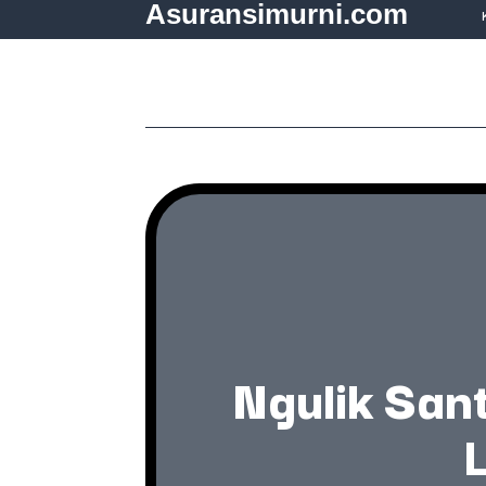
Asuransimurni.com
Ngulik San