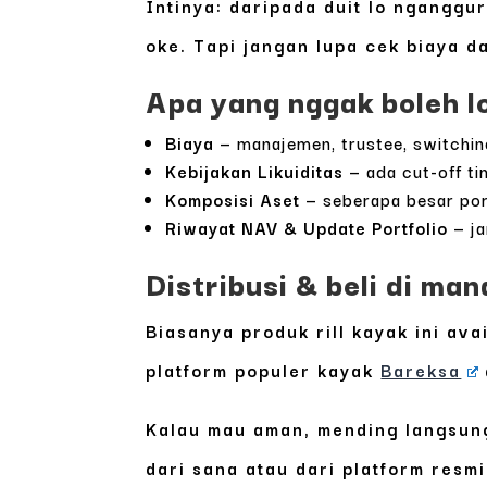
Intinya: daripada duit lo nganggur
oke. Tapi jangan lupa cek biaya d
Apa yang nggak boleh lo
Biaya
— manajemen, trustee, switching
Kebijakan Likuiditas
— ada cut-off tim
Komposisi Aset
— seberapa besar porsi
Riwayat NAV & Update Portfolio
— ja
Distribusi & beli di man
Biasanya produk rill kayak ini av
platform populer kayak
Bareksa
Kalau mau aman, mending langsung
dari sana atau dari platform resmi