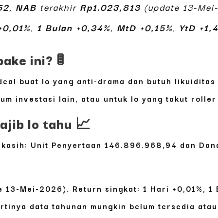
52
,
NAB
terakhir
Rp1.023,813
(update 13-Mei-
+0,01%
,
1 Bulan +0,34%
,
MtD +0,15%
,
YtD +1,
ake ini? 🚦
ideal buat lo yang anti-drama dan butuh likuidita
um investasi lain, atau untuk lo yang takut rolle
jib lo tahu 📈
 kasih:
Unit Penyertaan
146.896.968,94
dan
Dan
 13-Mei-2026). Return singkat:
1 Hari +0,01%
,
1
 artinya data tahunan mungkin belum tersedia ata