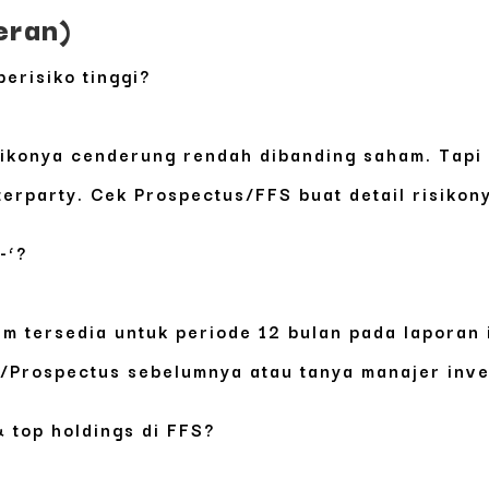
eran)
erisiko tinggi?
sikonya cenderung rendah dibanding saham. Tapi 
terparty. Cek Prospectus/FFS buat detail risikon
-‘?
um tersedia untuk periode 12 bulan pada laporan
/Prospectus sebelumnya atau tanya manajer invest
& top holdings di FFS?