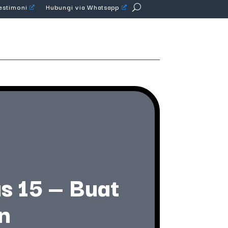
Testimoni
Hubungi via Whatsapp
s 15 — Buat
n