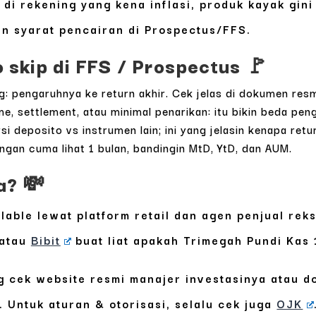
 di rekening yang kena inflasi, produk kayak gini 
an syarat pencairan di Prospectus/FFS.
 skip di FFS / Prospectus 🚩
: pengaruhnya ke return akhir. Cek jelas di dokumen res
e, settlement, atau minimal penarikan: itu bikin beda peng
 deposito vs instrumen lain; ini yang jelasin kenapa retur
ngan cuma lihat 1 bulan, bandingin MtD, YtD, dan AUM.
a? 💸
ailable lewat platform retail dan agen penjual re
atau
Bibit
buat liat apakah Trimegah Pundi Kas 
 cek website resmi manajer investasinya atau 
. Untuk aturan & otorisasi, selalu cek juga
OJK