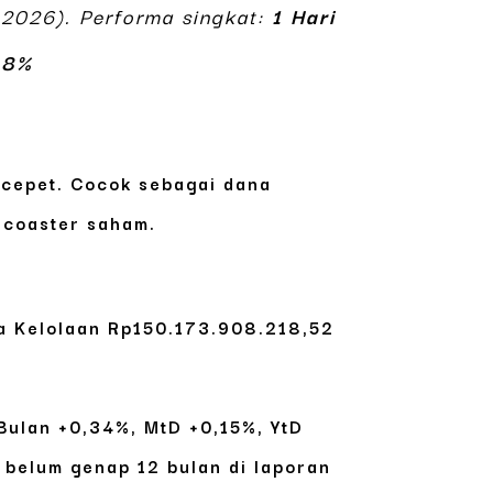
2026). Performa singkat:
1 Hari
48%
s cepet. Cocok sebagai dana
r coaster saham.
a Kelolaan
Rp150.173.908.218,52
 Bulan +0,34%
,
MtD +0,15%
,
YtD
u belum genap 12 bulan di laporan