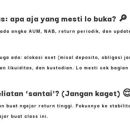
: apa aja yang mesti lo buka? 🔎
, ada angka AUM, NAB, return periodik, dan updat
juga ada:
alokasi aset
(misal deposito, obligasi j
an likuiditas
, dan
kustodian
. Lo mesti cek bagian
iatan ‘santai’? (Jangan kaget) 
buat ngejar return tinggi. Fokusnya ke stabilita
jar buat class ini.