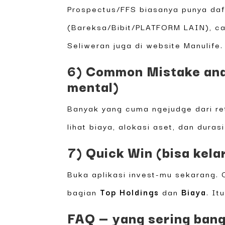
Prospectus/FFS biasanya punya daft
(Bareksa/Bibit/PLATFORM LAIN), car
Seliweran juga di website Manulife.
6) Common Mistake ana
mental)
Banyak yang cuma ngejudge dari re
lihat biaya, alokasi aset, dan duras
7) Quick Win (bisa kela
Buka aplikasi invest-mu sekarang.
bagian
Top Holdings
dan
Biaya
. It
FAQ — yang sering ban