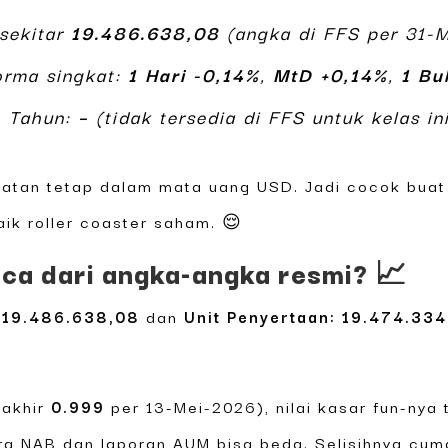
sekitar
19.486.638,08
(angka di FFS per 31-
orma singkat:
1 Hari -0,14%
,
MtD +0,14%
,
1 Bu
Tahun:
–
(tidak tersedia di FFS untuk kelas ini
apatan tetap dalam mata uang USD. Jadi cocok bua
ik roller coaster saham. 😌
aca dari angka-angka resmi? 📈
 19.486.638,08
dan
Unit Penyertaan: 19.474.33
rakhir
0.999
per 13-Mei-2026), nilai kasar fun-nya 
ara NAB dan laporan AUM bisa beda. Selisihnya cuma