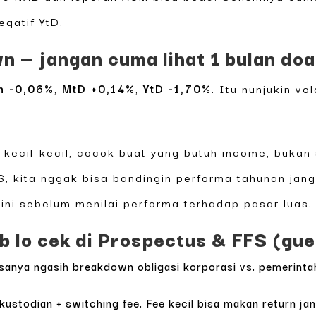
egatif YtD.
 — jangan cuma lihat 1 bulan doa
n -0,06%
,
MtD +0,14%
,
YtD -1,70%
. Itu nunjukin vol
 kecil-kecil, cocok buat yang butuh income, bukan 
FS, kita nggak bisa bandingin performa tahunan ja
ini sebelum menilai performa terhadap pasar luas.
ib lo cek di Prospectus & FFS (gue 
anya ngasih breakdown obligasi korporasi vs. pemerintah, t
ustodian + switching fee. Fee kecil bisa makan return ja