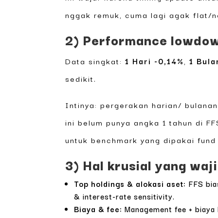
nggak remuk, cuma lagi agak flat/n
2) Performance lowdown
Data singkat:
1 Hari -0,14%
,
1 Bula
sedikit.
Intinya: pergerakan harian/ bulanan
ini belum punya angka 1 tahun di F
untuk benchmark yang dipakai fund 
3) Hal krusial yang waj
Top holdings & alokasi aset:
FFS bias
& interest-rate sensitivity.
Biaya & fee:
Management fee + biaya k