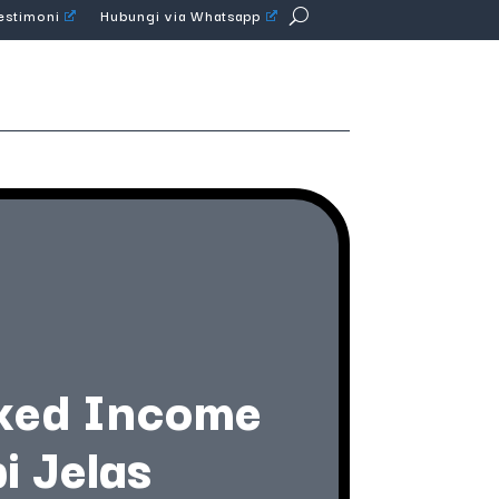
Testimoni
Hubungi via Whatsapp
ixed Income
i Jelas