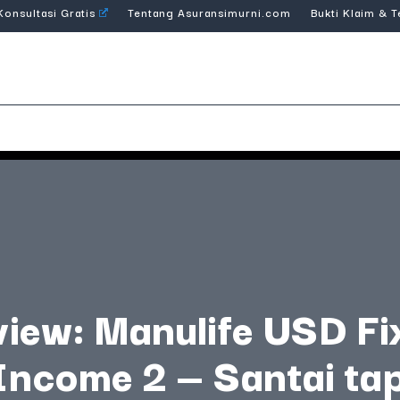
Konsultasi Gratis
Tentang Asuransimurni.com
Bukti Klaim & 
iew: Manulife USD F
Income 2 — Santai tap