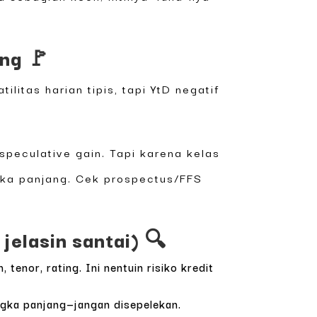
ng 🚩
atilitas harian tipis, tapi YtD negatif
speculative gain. Tapi karena kelas
ngka panjang. Cek prospectus/FFS
jelasin santai) 🔍
enor, rating. Ini nentuin risiko kredit
ngka panjang—jangan disepelekan.