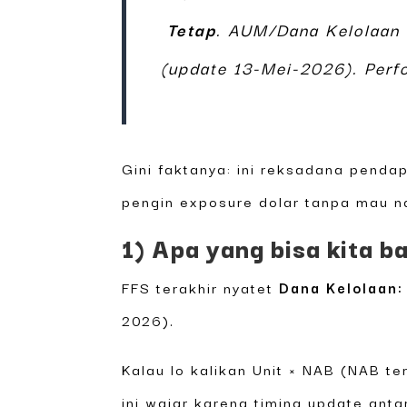
Tetap
. AUM/Dana Kelolaan 
(update 13-Mei-2026). Perf
Gini faktanya: ini reksadana pend
pengin exposure dolar tanpa mau na
1) Apa yang bisa kita b
FFS terakhir nyatet
Dana Kelolaan:
2026).
Kalau lo kalikan Unit × NAB (NAB te
ini wajar karena timing update ant