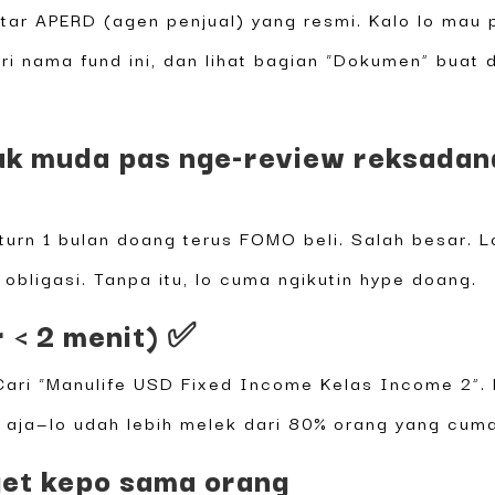
ar APERD (agen penjual) yang resmi. Kalo lo mau p
i nama fund ini, dan lihat bagian “Dokumen” buat
k muda pas nge-review reksadana 
turn 1 bulan doang terus FOMO beli. Salah besar. 
i obligasi. Tanpa itu, lo cuma ngikutin hype doang.
r < 2 menit) ✅
 Cari “Manulife USD Fixed Income Kelas Income 2”
u aja—lo udah lebih melek dari 80% orang yang cuma
get kepo sama orang