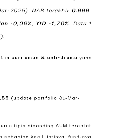
Mar-2026). NAB terakhir
0.999
lan -0,06%
,
YtD -1,70%
. Data 1
).
t
tim cari aman & anti-drama
yang
4,89
(update portfolio 31-Mar-
turun tipis dibanding AUM tercatat—
 sebagian kecil; intinya: fund-nya