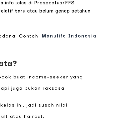
 info jelas di Prospectus/FFS.
elatif baru atau belum genap setahun.
sadana. Contoh:
Manulife Indonesia
data?
cocok buat income-seeker yang
tapi juga bukan raksasa.
las ini, jadi susah nilai
ult atau haircut.