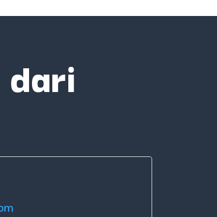
 dari
com