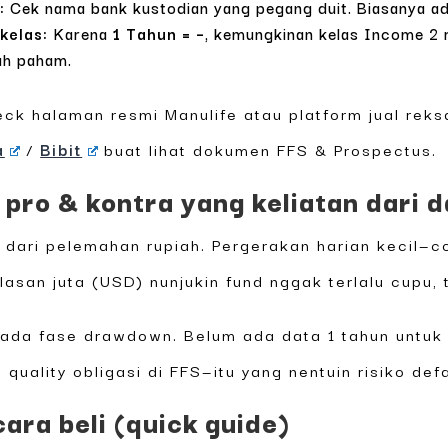
:
Cek nama bank kustodian yang pegang duit. Biasanya ada
kelas:
Karena
1 Tahun = –
, kemungkinan kelas Income 2 r
ah paham.
eck halaman resmi Manulife atau platform jual rek
a
/
Bibit
buat lihat dokumen FFS & Prospectus.
 pro & kontra yang keliatan dari 
e dari pelemahan rupiah. Pergerakan harian kecil—
san juta (USD) nunjukin fund nggak terlalu cupu, 
ada fase drawdown. Belum ada data 1 tahun untuk ke
 quality obligasi di FFS—itu yang nentuin risiko defa
cara beli (quick guide)