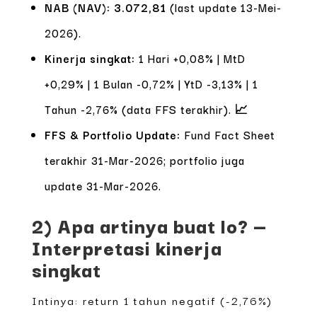
NAB (NAV):
3.072,81
(last update 13-Mei-
2026).
Kinerja singkat:
1 Hari +0,08% | MtD
+0,29% | 1 Bulan -0,72% | YtD -3,13% | 1
Tahun -2,76% (data FFS terakhir). 📈
FFS & Portfolio Update:
Fund Fact Sheet
terakhir 31-Mar-2026; portfolio juga
update 31-Mar-2026.
2) Apa artinya buat lo? —
Interpretasi kinerja
singkat
Intinya: return 1 tahun negatif (-2,76%)