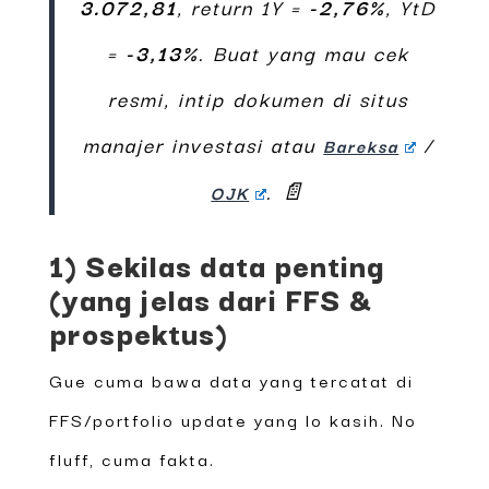
3.072,81
, return 1Y =
-2,76%
, YtD
=
-3,13%
. Buat yang mau cek
resmi, intip dokumen di situs
manajer investasi atau
/
Bareksa
. 📄
OJK
1) Sekilas data penting
(yang jelas dari FFS &
prospektus)
Gue cuma bawa data yang tercatat di
FFS/portfolio update yang lo kasih. No
fluff, cuma fakta.