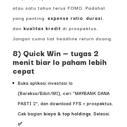
atau satu tahun terus FOMO. Padahal
yang penting:
expense ratio
,
durasi
,
dan
kualitas kredit
di prospektus.
Jangan cuma liat headline return doang.
8) Quick Win — tugas 2
menit biar lo paham lebih
cepat
Buka aplikasi investasi lo
(Bareksa/Bibit/MI), cari “MAYBANK DANA
PASTI 2”, dan download FFS + prospektus.
Cek bagian
biaya
&
top holdings
. Selesai.
✅