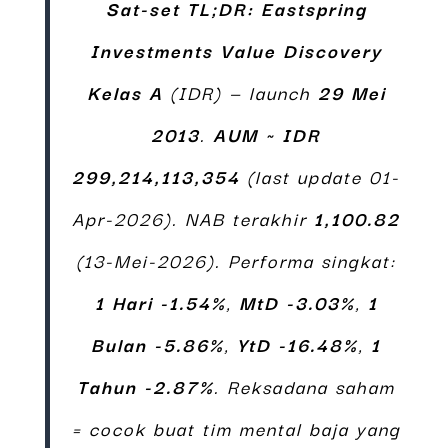
Sat-set TL;DR:
Eastspring
Investments Value Discovery
Kelas A
(IDR) — launch
29 Mei
2013
.
AUM ~ IDR
299,214,113,354
(last update 01-
Apr-2026). NAB terakhir
1,100.82
(13-Mei-2026). Performa singkat:
1 Hari -1.54%
,
MtD -3.03%
,
1
Bulan -5.86%
,
YtD -16.48%
,
1
Tahun -2.87%
. Reksadana saham
= cocok buat tim mental baja yang