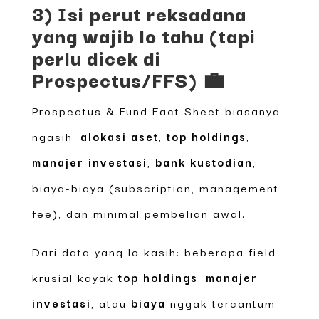
3) Isi perut reksadana
yang wajib lo tahu (tapi
perlu dicek di
Prospectus/FFS) 💼
Prospectus & Fund Fact Sheet biasanya
ngasih:
alokasi aset
,
top holdings
,
manajer investasi
,
bank kustodian
,
biaya-biaya (subscription, management
fee), dan minimal pembelian awal.
Dari data yang lo kasih: beberapa field
krusial kayak
top holdings
,
manajer
investasi
, atau
biaya
nggak tercantum