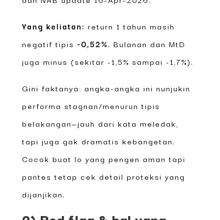
Yang keliatan:
return 1 tahun masih
negatif tipis
-0,52%
. Bulanan dan MtD
juga minus (sekitar -1,5% sampai -1,7%).
Gini faktanya: angka-angka ini nunjukin
performa stagnan/menurun tipis
belakangan—jauh dari kata meledak,
tapi juga gak dramatis kebangetan.
Cocok buat lo yang pengen aman tapi
pantes tetap cek detail proteksi yang
dijanjikan.
2) Red flag & hal yang