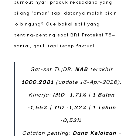
burnout nyari produk reksadana yang
bilang “aman” tapi datanya malah bikin
lo bingung? Gue bakal spill yang
penting-penting soal BRI Proteksi 78—
santai, gaul, tapi tetep faktual.
Sat-set TL;DR:
NAB
terakhir
1000.2881
(update 16-Apr-2026).
Kinerja:
MtD -1,71%
|
1 Bulan
-1,55%
|
YtD -1,32%
|
1 Tahun
-0,52%
.
Catatan penting:
Dana Kelolaan =