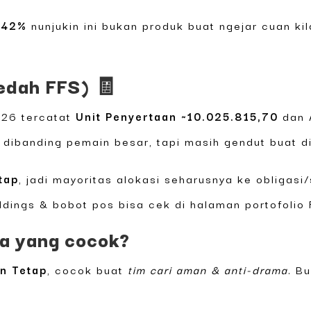
.42%
nunjukin ini bukan produk buat ngejar cuan ki
bedah FFS) 🧾
026 tercatat
Unit Penyertaan ~10.025.815,70
dan 
l dibanding pemain besar, tapi masih gendut buat d
tap
, jadi mayoritas alokasi seharusnya ke obligasi
ldings & bobot pos bisa cek di halaman portofolio 
na yang cocok?
n Tetap
, cocok buat
tim cari aman & anti-drama
. B