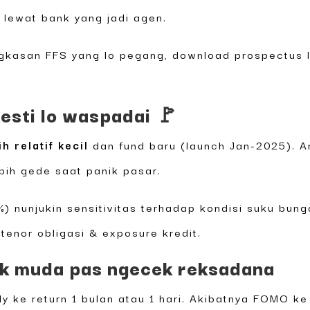
 lewat bank yang jadi agen.
ngkasan FFS yang lo pegang, download prospectus 
mesti lo waspadai 🚩
 relatif kecil
dan fund baru (launch Jan-2025). Arti
ebih gede saat panik pasar.
50%) nunjukin sensitivitas terhadap kondisi suku bu
tenor obligasi & exposure kredit.
k muda pas ngecek reksadana
 ke return 1 bulan atau 1 hari. Akibatnya FOMO ke 