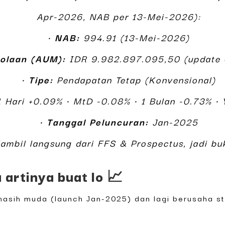
Apr-2026, NAB per 13-Mei-2026):
•
NAB:
994.91 (13-Mei-2026)
olaan (AUM):
IDR 9.982.897.095,50 (update 
•
Tipe:
Pendapatan Tetap (Konvensional)
 Hari +0.09% • MtD -0.08% • 1 Bulan -0.73% • 
•
Tanggal Peluncuran:
Jan-2025
iambil langsung dari FFS & Prospectus, jadi bu
 artinya buat lo 📈
 masih muda (launch Jan-2025) dan lagi berusaha st