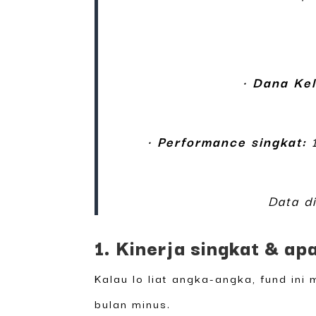
•
Dana Kel
•
Performance singkat:
1
Data d
1. Kinerja singkat & apa
Kalau lo liat angka-angka, fund ini
bulan minus.