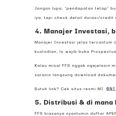
Jangan lupa, “pendapatan tetap” buk
iya, tapi check detail durasi/credit 
4. Manajer Investasi, 
Manajer Investasi jelas tercantum
kustodian, lo wajib buka Prospectu
Kalau misal FFS nggak ngejelasin m
saranin langsung download dokumen
Butuh link? Cek situs resmi MI:
BNI
5. Distribusi & di mana 
FFS biasanya nyantumin daftar APERD