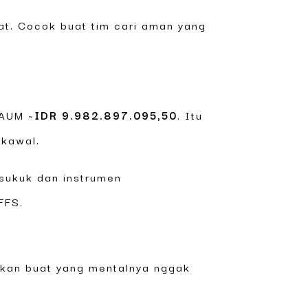
lat. Cocok buat tim cari aman yang
AUM ~
IDR 9.982.897.095,50
. Itu
ikawal.
/sukuk dan instrumen
FFS.
ukan buat yang mentalnya nggak