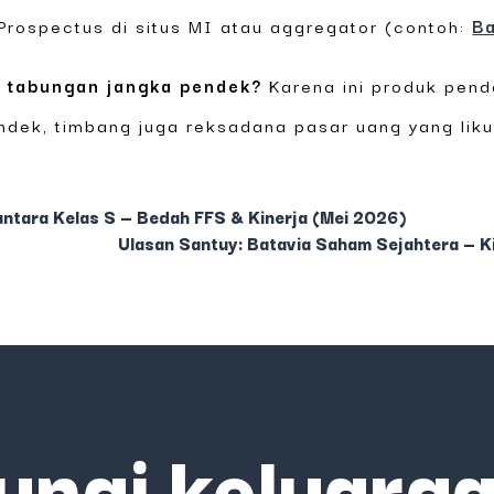
rospectus di situs MI atau aggregator (contoh:
B
n tabungan jangka pendek?
Karena ini produk pend
ek, timbang juga reksadana pasar uang yang likuid 
tara Kelas S — Bedah FFS & Kinerja (Mei 2026)
Ulasan Santuy: Batavia Saham Sejahtera — Ki
ungi keluarga