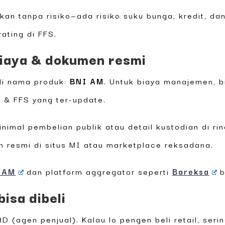
an tanpa risiko—ada risiko suku bunga, kredit, dan
rating di FFS.
biaya & dokumen resmi
 di nama produk:
BNI AM
. Untuk biaya manajemen, 
s & FFS yang ter-update.
inimal pembelian publik atau detail kustodian di r
 resmi di situs MI atau marketplace reksadana.
 AM
dan platform aggregator seperti
Bareksa
b
bisa dibeli
 (agen penjual). Kalau lo pengen beli retail, seri