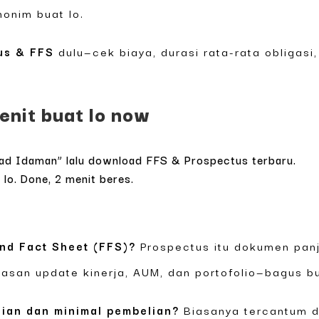
onim buat lo.
us & FFS
dulu—cek biaya, durasi rata-rata obligasi,
enit buat lo now
d Idaman” lalu download FFS & Prospectus terbaru.
 lo. Done, 2 menit beres.
nd Fact Sheet (FFS)?
Prospectus itu dokumen panja
gkasan update kinerja, AUM, dan portofolio—bagus b
dian dan minimal pembelian?
Biasanya tercantum di