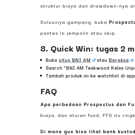
struktur biaya dan drawdown-nya an
Solusinya gampang: buka
Prospect
pantes lo jempolin atau skip.
8. Quick Win: tugas 2 m
Buka
situs BNI AM
atau
Bareksa
.
Search “BNI AM Teakwood Kelas Unpa
Tambah produk ini ke watchlist di app
FAQ
Apa perbedaan Prospectus dan Fu
biaya, dan aturan fund. FFS itu rin
Di mana gue bisa lihat bank kusto