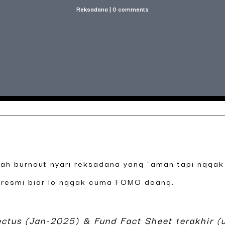
Reksadana
|
0 comments
nah burnout nyari reksadana yang “aman tapi nggak 
 resmi biar lo nggak cuma FOMO doang.
ectus (Jan-2025) & Fund Fact Sheet terakhir (