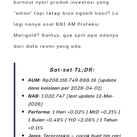
burnout nyari produk investasi yang
“aman” tapi tetep bisa ngasih hasil? Lo
lagi nanya soal BNI AM Proteksi
Marigold? Santuy, gue spill apa adanya
dari data resmi yang ada.
Sat-set TL;DR:
AUM
: Rp206.116.749.898,16 (update
dana kelolaan per 2026-04-01)
NAB
: 1.032,747 (last update 13-Mei-
2026)
Performa
: 1 Hari +0,02% | MtD +0,21% |
1 Bulan +0,49% | YtD +2,06% | 1 Tahun
+0,11%
Jenis
: Terproteksi — cocok buat tim cari