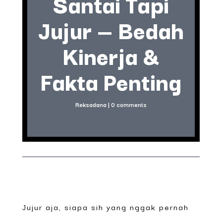
Santai Tapi
Jujur — Bedah
Kinerja &
Fakta Penting
Reksadana
|
0 comments
Jujur aja, siapa sih yang nggak pernah