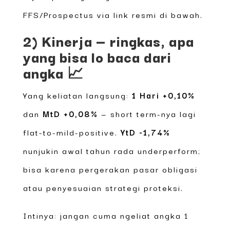
FFS/Prospectus via link resmi di bawah.
2) Kinerja — ringkas, apa
yang bisa lo baca dari
angka 📈
Yang keliatan langsung:
1 Hari +0,10%
dan
MtD +0,08%
— short term-nya lagi
flat-to-mild-positive.
YtD -1,74%
nunjukin awal tahun rada underperform;
bisa karena pergerakan pasar obligasi
atau penyesuaian strategi proteksi.
Intinya: jangan cuma ngeliat angka 1