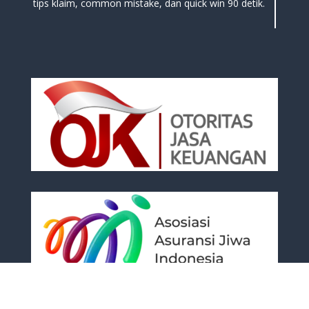
tips klaim, common mistake, dan quick win 90 detik.