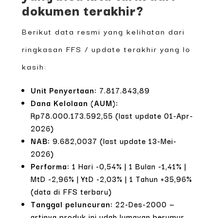
dokumen terakhir?
Berikut data resmi yang kelihatan dari
ringkasan FFS / update terakhir yang lo
kasih:
Unit Penyertaan:
7.817.843,89
Dana Kelolaan (AUM):
Rp78.000.173.592,55 (last update 01-Apr-
2026)
NAB:
9.682,0037 (last update 13-Mei-
2026)
Performa:
1 Hari -0,54% | 1 Bulan -1,41% |
MtD -2,96% | YtD -2,03% | 1 Tahun +35,96%
(data di FFS terbaru)
Tanggal peluncuran:
22-Des-2000 —
artinya produk ini udah lumayan berumur,