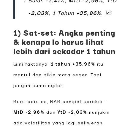
-2,03%
, 1 Tahun
+35,96%
. 📈
1) Sat-set: Angka penting
& kenapa lo harus lihat
lebih dari sekadar 1 tahun
Gini faktanya:
1 tahun +35,96%
itu
mantul dan bikin mata seger. Tapi,
jangan cuma ngiler.
Baru-baru ini, NAB sempet koreksi —
MtD -2,96%
dan
YtD -2,03%
nunjukin
ada volatilitas yang lagi seliweran.