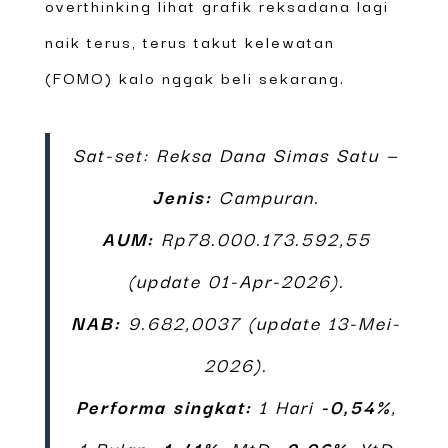
overthinking lihat grafik reksadana lagi
naik terus, terus takut kelewatan
(FOMO) kalo nggak beli sekarang.
Sat-set: Reksa Dana Simas Satu —
Jenis:
Campuran.
AUM:
Rp78.000.173.592,55
(update 01-Apr-2026).
NAB:
9.682,0037 (update 13-Mei-
2026).
Performa singkat:
1 Hari
-0,54%
,
1 Bulan
-1,41%
, MtD
-2,96%
, YtD