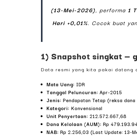
(13-Mei-2026)
, performa
1 
Hari +0,01%
. Cocok buat yan
1) Snapshot singkat — 
Data resmi yang kita pakai datang d
Mata Uang:
IDR
Tanggal Peluncuran:
Apr-2015
Jenis:
Pendapatan Tetap (reksa dana ob
Kategori:
Konvensional
Unit Penyertaan:
212.572.667,68
Dana Kelolaan (AUM):
Rp 479.193.94
NAB:
Rp 2.256,03 (Last Update: 13-M