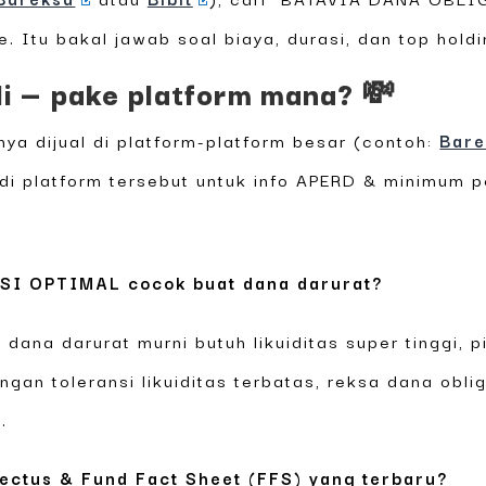
 Itu bakal jawab soal biaya, durasi, dan top holdi
li — pake platform mana? 💸
nya dijual di platform-platform besar (contoh:
Bare
di platform tersebut untuk info APERD & minimum p
I OPTIMAL cocok buat dana darurat?
o dana darurat murni butuh likuiditas super tinggi, 
ngan toleransi likuiditas terbatas, reksa dana obli
.
pectus & Fund Fact Sheet (FFS) yang terbaru?