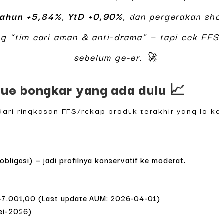
Tahun +5,84%
,
YtD +0,90%
, dan pergerakan sho
g “tim cari aman & anti-drama” — tapi cek FFS
sebelum ge-er. 🚀
gue bongkar yang ada dulu 📈
ari ringkasan FFS/rekap produk terakhir yang lo kas
ligasi) — jadi profilnya konservatif ke moderat.
7.001,00 (Last update AUM: 2026-04-01)
ei-2026)