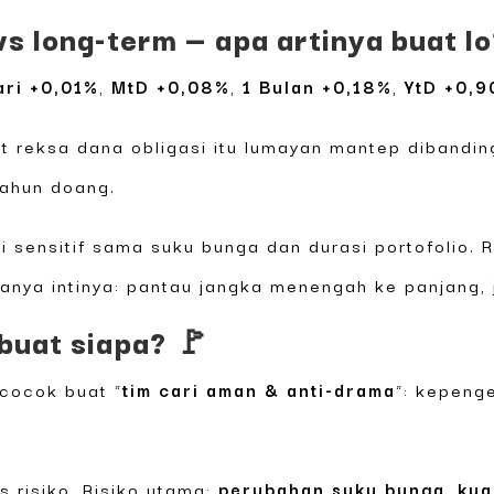
vs long-term — apa artinya buat lo
ari +0,01%
,
MtD +0,08%
,
1 Bulan +0,18%
,
YtD +0,
t reksa dana obligasi itu lumayan mantep dibandin
tahun doang.
 sensitif sama suku bunga dan durasi portofolio. 
anya intinya: pantau jangka menengah ke panjang, 
 buat siapa? 🚩
 cocok buat “
tim cari aman & anti-drama
“: kepenge
s risiko. Risiko utama:
perubahan suku bunga
,
kua