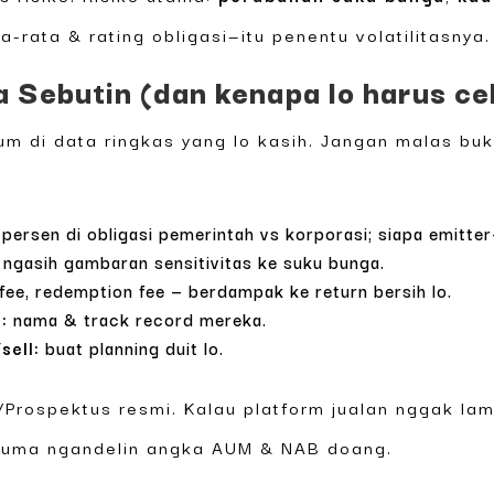
ta-rata & rating obligasi—itu penentu volatilitasnya.
 Sebutin (dan kenapa lo harus c
um di data ringkas yang lo kasih. Jangan malas buk
persen di obligasi pemerintah vs korporasi; siapa emitter
ngasih gambaran sensitivitas ke suku bunga.
ee, redemption fee — berdampak ke return bersih lo.
:
nama & track record mereka.
sell:
buat planning duit lo.
/Prospektus resmi. Kalau platform jualan nggak lam
n cuma ngandelin angka AUM & NAB doang.