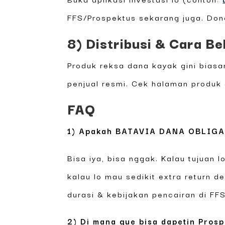
FFS/Prospektus sekarang juga. Done.
8) Distribusi & Cara Be
Produk reksa dana kayak gini biasa
penjual resmi. Cek halaman produk 
FAQ
1) Apakah BATAVIA DANA OBLIGAS
Bisa iya, bisa nggak. Kalau tujuan l
kalau lo mau sedikit extra return de
durasi & kebijakan pencairan di FFS
2) Di mana gue bisa dapetin Pros