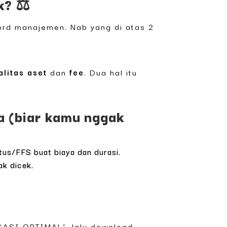
k? ⚖️
cord manajemen. Nab yang di atas 2
alitas aset
dan
fee
. Dua hal itu
 (biar kamu nggak
tus/FFS buat biaya dan durasi.
ak dicek.
GASI OPTIMAL”, lalu download