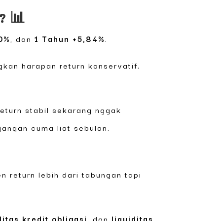
? 📊
90%
, dan
1 Tahun +5,84%
.
gkan harapan return konservatif.
Return stabil sekarang nggak
jangan cuma liat sebulan.
n return lebih dari tabungan tapi
litas kredit obligasi
, dan
liquiditas