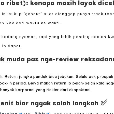
pa ribet): kenapa masih layak dice
 ini cukup “gendut” buat dianggap punya track re
an NAV dari waktu ke waktu.
u kadang nyaman, tapi yang lebih penting adalah
ku
 lo dapet.
k muda pas nge-review reksadana
. Return jangka pendek bisa jebakan. Selalu cek prospek
ock-in period. Biaya makan return lo pelan-pelan kalo ngg
banyak korporasi yang riskier dari ekspektasi.
enit biar nggak salah langkah ✅
Bareksa
atau
Bibit
), cari “BATAVIA DANA OBLI