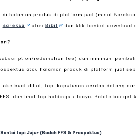
 di halaman produk di platform jual (misal Bareksa
i
Bareksa
atau
Bibit
dan klik tombol download 
ian?
subscription/redemption fee) dan minimum pembeli
rospektus atau halaman produk di platform jual seb
 oke buat diliat, tapi keputusan cerdas datang d
FFS, dan lihat top holdings + biaya. Relate banget
— Santai tapi Jujur (Bedah FFS & Prospektus)