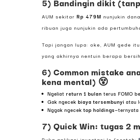
5) Bandingin dikit (tan
AUM sekitar
Rp 479M
nunjukin dana
ribuan juga nunjukin ada pertumbuh
Tapi jangan lupa: oke, AUM gede it
yang akhirnya nentuin berapa bersih
6) Common mistake ana
kena mental) 😵
Ngeliat
return 1 bulan
terus FOMO beli
Gak ngecek
biaya tersembunyi
atau l
Nggak ngecek
top holdings
—ternyata 
7) Quick Win: tugas 2 m
Buka aplikasi investasi lo (contoh: