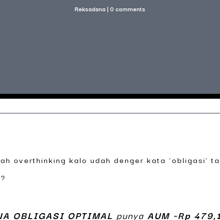
Reksadana
|
0 comments
nah overthinking kalo udah denger kata ‘obligasi’ 
k?
NA OBLIGASI OPTIMAL
punya
AUM ~Rp 479,