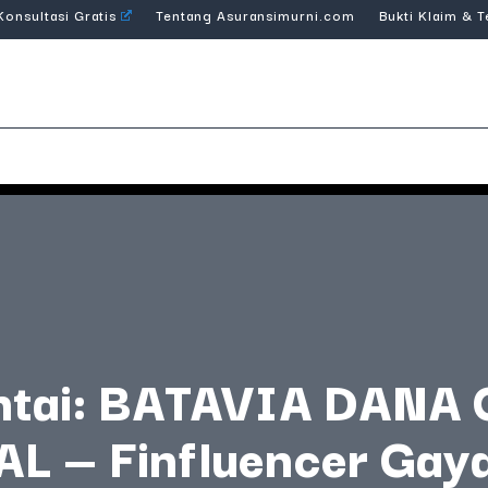
Konsultasi Gratis
Tentang Asuransimurni.com
Bukti Klaim & 
ntai: BATAVIA DANA
L — Finfluencer Gaya