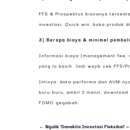
FFS & Prospektus biasanya tersedia
investasi. Quick win: buka produk d
3) Berapa biaya & minimal pembel
Informasi biaya (management fee, 
yang lo kasih. Jadi wajib cek FFS/P
Intinya: data performa dan AUM-nya
buru-buru, ambil 2 menit, download 
FOMO gegabah.
←
Ngulik 'Danakita Investasi Fleksibel' 