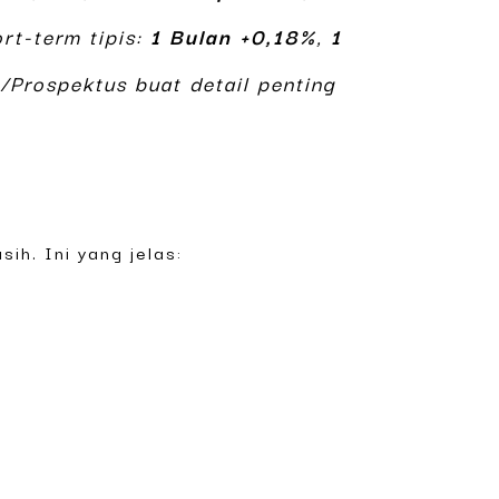
rt-term tipis:
1 Bulan +0,18%
,
1
/Prospektus buat detail penting
ih. Ini yang jelas: