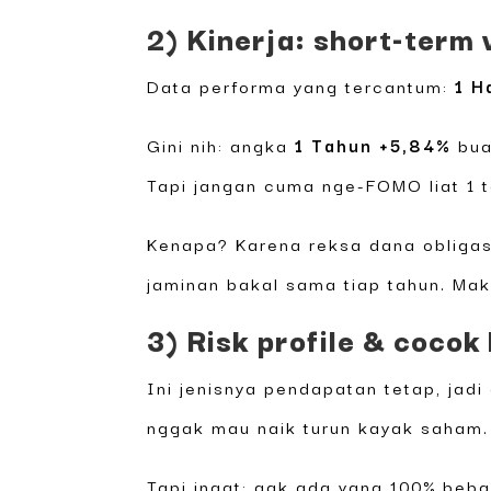
2) Kinerja: short-term 
Data performa yang tercantum:
1 H
Gini nih: angka
1 Tahun +5,84%
bua
Tapi jangan cuma nge-FOMO liat 1 
Kenapa? Karena reksa dana obligasi
jaminan bakal sama tiap tahun. Mak
3) Risk profile & cocok
Ini jenisnya pendapatan tetap, jadi
nggak mau naik turun kayak saham.
Tapi ingat: gak ada yang 100% beba