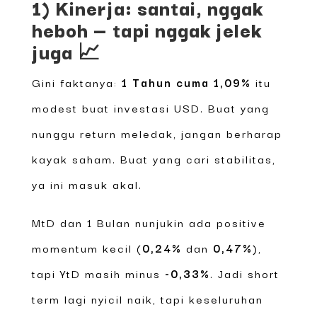
1) Kinerja: santai, nggak
heboh — tapi nggak jelek
juga 📈
Gini faktanya:
1 Tahun cuma 1,09%
itu
modest buat investasi USD. Buat yang
nunggu return meledak, jangan berharap
kayak saham. Buat yang cari stabilitas,
ya ini masuk akal.
MtD dan 1 Bulan nunjukin ada positive
momentum kecil (
0,24%
dan
0,47%
),
tapi YtD masih minus
-0,33%
. Jadi short
term lagi nyicil naik, tapi keseluruhan