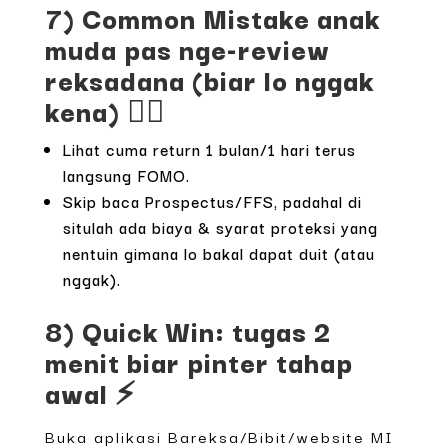
7) Common Mistake anak
muda pas nge-review
reksadana (biar lo nggak
kena) 🙅‍♀️
Lihat cuma return 1 bulan/1 hari terus
langsung FOMO.
Skip baca Prospectus/FFS, padahal di
situlah ada biaya & syarat proteksi yang
nentuin gimana lo bakal dapat duit (atau
nggak).
8) Quick Win: tugas 2
menit biar pinter tahap
awal ⚡
Buka aplikasi Bareksa/Bibit/website MI