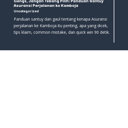
Gengs, Jangan Tebang Pilih: Panduan Santuy
Asuransi Perjalanan ke Kamboja
Uncategorized
Panduan santuy dan gaul tentang kenapa Asuransi
perjalanan ke Kamboja itu penting, apa yang dicek,
tips klaim, common mistake, dan quick win 90 detik.