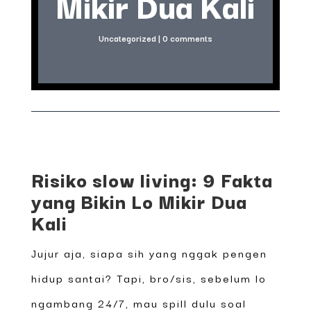
Mikir Dua Kali
Uncategorized
|
0 comments
Risiko slow living: 9 Fakta
yang Bikin Lo Mikir Dua
Kali
Jujur aja, siapa sih yang nggak pengen
hidup santai? Tapi, bro/sis, sebelum lo
ngambang 24/7, mau spill dulu soal