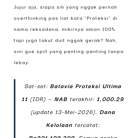
Jujur aja, siapa sih yang nggak pernah
overthinking pas liat kata “Proteksi” di
nama reksadana, mikirnya aman 100%
tapi juga takut duit nggak gerak? Nah,
sini gue spill yang penting-penting tanpa
lebay.
Sat-set:
Batavia Proteksi Ultima
11
(IDR) —
NAB
terakhir:
1,000.29
(update 13-Mei-2026).
Dana
Kelolaan
tercatat:
Rp201.109.309
. Semua angka