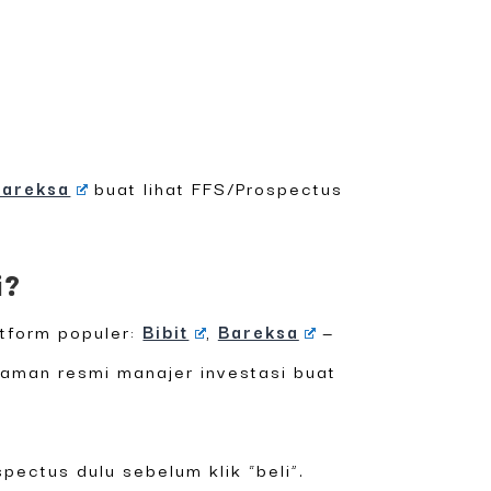
Bareksa
buat lihat FFS/Prospectus
i?
atform populer:
Bibit
,
Bareksa
—
laman resmi manajer investasi buat
pectus dulu sebelum klik “beli”.