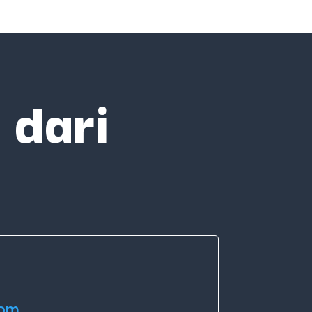
 dari
com