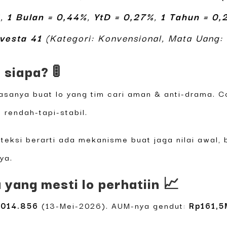
%
,
1 Bulan = 0,44%
,
YtD = 0,27%
,
1 Tahun = 0,
vesta 41
(Kategori: Konvensional, Mata Uang: 
 siapa? 🚦
biasanya buat lo yang tim cari aman & anti-drama. 
 rendah-tapi-stabil.
teksi berarti ada mekanisme buat jaga nilai awal, 
ya.
 yang mesti lo perhatiin 📈
1014.856
(13-Mei-2026). AUM-nya gendut:
Rp161,5