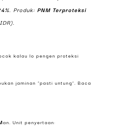
24%
. Produk:
PNM Terproteksi
IDR).
Cocok kalau lo pengen proteksi
bukan jaminan “pasti untung”. Baca
M
an. Unit penyertaan: