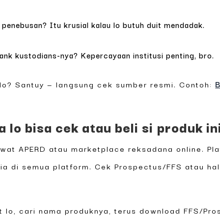
penebusan? Itu krusial kalau lo butuh duit mendadak.
n
ank kustodians-nya? Kepercayaan institusi penting, bro.
 lo? Santuy — langsung cek sumber resmi. Contoh:
a lo bisa cek atau beli si produk in
lewat APERD atau marketplace reksadana online. Pl
ia di semua platform. Cek Prospectus/FFS atau ha
t lo, cari nama produknya, terus download FFS/Pros