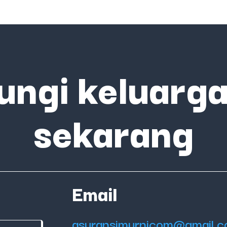
ungi keluarga
sekarang
Email
asuransimurnicom@gmail.