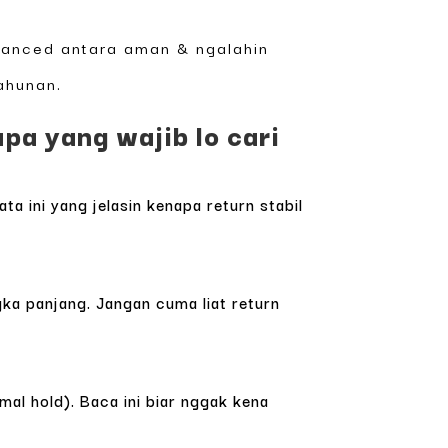
alanced antara aman & ngalahin
tahunan.
a yang wajib lo cari
ta ini yang jelasin kenapa return stabil
gka panjang. Jangan cuma liat return
imal hold). Baca ini biar nggak kena