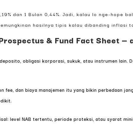
0,19% dan 1 Bulan 0,44%. Jadi, kalau lo nge-hope b
 kemungkinan hasilnya tipis kalau dibanding inflasi 
rospectus & Fund Fact Sheet — ap
posito, obligasi korporasi, sukuk, atau instrumen lain. Da
on fee, dan biaya manajemen itu yang bikin perbedaan jan
dikit.
sal: level NAB tertentu, periode proteksi, atau syarat min