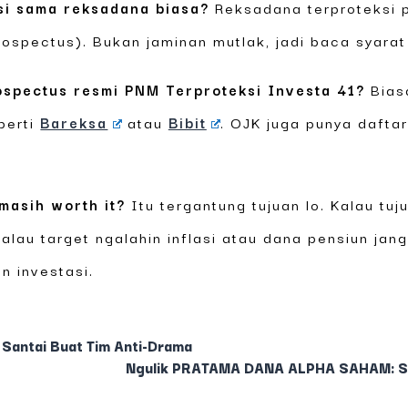
si sama reksadana biasa?
Reksadana terproteksi 
rospectus). Bukan jaminan mutlak, jadi baca syarat
ospectus resmi PNM Terproteksi Investa 41?
Bias
eperti
Bareksa
atau
Bibit
. OJK juga punya dafta
masih worth it?
Itu tergantung tujuan lo. Kalau tu
Kalau target ngalahin inflasi atau dana pensiun jan
on investasi.
 Santai Buat Tim Anti-Drama
Ngulik PRATAMA DANA ALPHA SAHAM: Santa