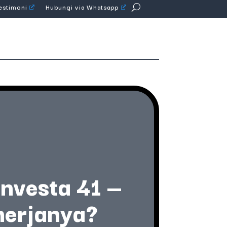
Testimoni
Hubungi via Whatsapp
Investa 41 —
nerjanya?