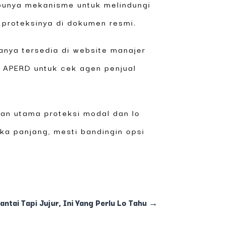
punya mekanisme untuk melindungi
 proteksinya di dokumen resmi.
anya tersedia di website manajer
r APERD untuk cek agen penjual
juan utama proteksi modal dan lo
gka panjang, mesti bandingin opsi
i Tapi Jujur, Ini Yang Perlu Lo Tahu
→