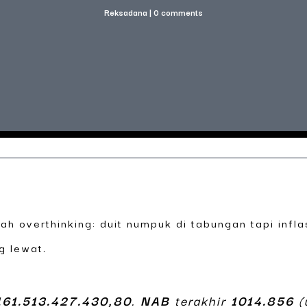
Reksadana
|
0 comments
ah overthinking: duit numpuk di tabungan tapi inflas
 lewat.
161.513.427.430,80
.
NAB
terakhir
1014.856
(