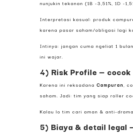
nunjukin tekanan (1B -3,51%, 1D -1,5
Interpretasi kasual: produk campur
karena pasar saham/obligasi lagi ko
Intinya: jangan cuma ngeliat 1 bu
ini wajar.
4) Risk Profile — cocok
Karena ini reksadana
Campuran
, c
saham. Jadi: tim yang siap roller c
Kalau lo tim cari aman & anti-dram
5) Biaya & detail legal 