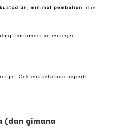
 kustodian
,
minimal pembelian
, dan
nding konfirmasi ke manajer
berijin. Cek marketplace seperti
a (dan gimana