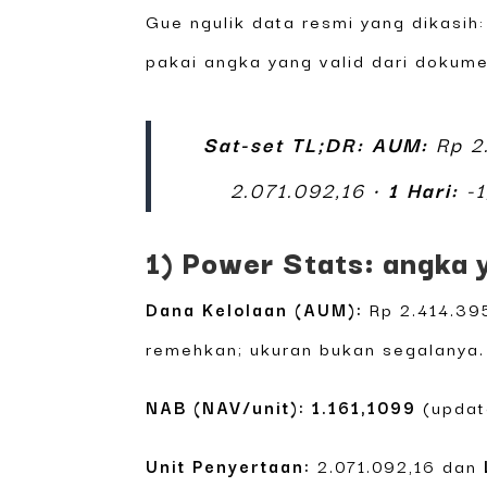
Gue ngulik data resmi yang dikasi
pakai angka yang valid dari dokum
Sat-set TL;DR:
AUM:
Rp 2.
2.071.092,16 •
1 Hari:
-1
1) Power Stats: angka 
Dana Kelolaan (AUM):
Rp 2.414.395
remehkan; ukuran bukan segalanya.
NAB (NAV/unit):
1.161,1099
(update
Unit Penyertaan:
2.071.092,16 dan