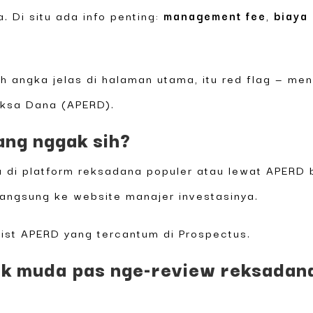
. Di situ ada info penting:
management fee
,
biaya
h angka jelas di halaman utama, itu red flag — me
eksa Dana (APERD).
ang nggak sih?
ia di platform reksadana populer atau lewat APERD 
 langsung ke website manajer investasinya.
 list APERD yang tercantum di Prospectus.
k muda pas nge-review reksadan