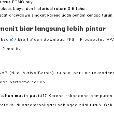
an trus FOMO buy.
kasi, biaya, dan historical return 3-5 tahun.
l saat drawdown singkat karena udah paham kenapa turun.
menit biar langsung lebih pintar
eksa
/
Bibit
dan download FFS + Prospectus HPA
 2 menit.
AB (Nilai Aktiva Bersih) itu nilai per unit reksad
dan performa harian.
 tahun masih positif?
Karena reksadana campuran n
koreksi di saham/obligasi sehingga nilai turun. Cek