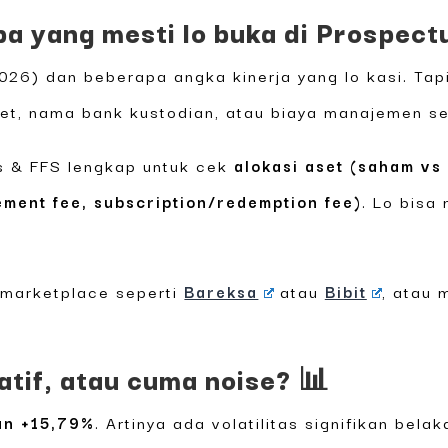
apa yang mesti lo buka di Prospec
26) dan beberapa angka kinerja yang lo kasi. Tapi 
set, nama bank kustodian, atau biaya manajemen se
us & FFS lengkap untuk cek
alokasi aset (saham vs 
ment fee, subscription/redemption fee)
. Lo bisa
di marketplace seperti
Bareksa
atau
Bibit
, atau 
uatif, atau cuma noise? 📊
un +15,79%
. Artinya ada volatilitas signifikan bel