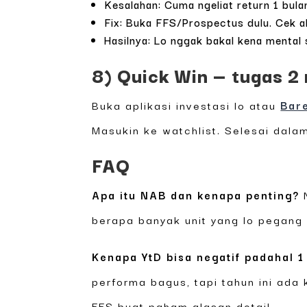
Kesalahan: Cuma ngeliat return 1 bul
Fix: Buka FFS/Prospectus dulu. Cek alo
Hasilnya: Lo nggak bakal kena menta
8) Quick Win — tugas 2 
Buka aplikasi investasi lo atau
Bar
Masukin ke watchlist. Selesai dalam
FAQ
Apa itu NAB dan kenapa penting?
N
berapa banyak unit yang lo pegang 
Kenapa YtD bisa negatif padahal 1
performa bagus, tapi tahun ini ada 
FFS buat paham alasan detail.