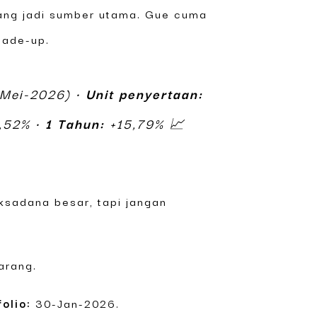
yang jadi sumber utama. Gue cuma
made-up.
-Mei-2026) •
Unit penyertaan:
,52% •
1 Tahun:
+15,79% 📈
eksadana besar, tapi jangan
arang.
olio:
30-Jan-2026.