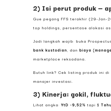
2) Isi perut produk — 
Gue pegang FFS terakhir (29-Jan-20
top holdings, persentase alokasi a
Jadi langkah wajib: buka Prospect
bank kustodian
, dan
biaya (manage
marketplace reksadana.
Butuh link? Cek listing produk ini 
manajer investasi.
3) Kinerja: gokil, flukt
Lihat angka:
YtD -9,52%
tapi
1 Tah