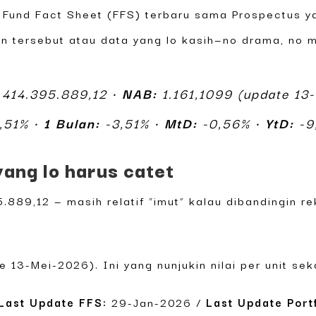
h: Fund Fact Sheet (FFS) terbaru sama Prospectus 
en tersebut atau data yang lo kasih—no drama, no 
414.395.889,12 •
NAB:
1.161,1099 (update 13
,51% •
1 Bulan:
-3,51% •
MtD:
-0,56% •
YtD:
-9
yang lo harus catet
.889,12 — masih relatif “imut” kalau dibandingin r
 13-Mei-2026). Ini yang nunjukin nilai per unit sek
Last Update FFS:
29-Jan-2026 /
Last Update Portf