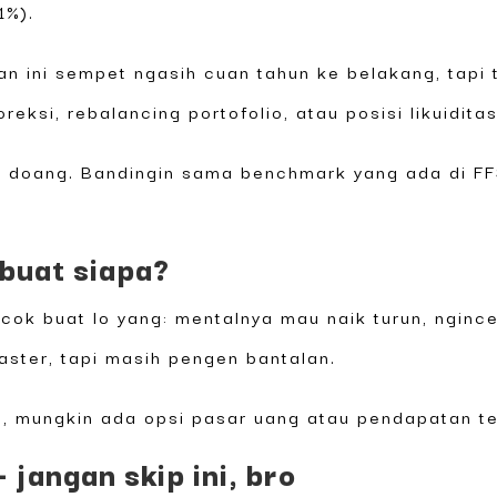
1%).
an ini sempet ngasih cuan tahun ke belakang, tapi 
reksi, rebalancing portofolio, atau posisi likuidita
lan doang. Bandingin sama benchmark yang ada di F
 buat siapa?
ocok buat lo yang: mentalnya mau naik turun, ngin
oaster, tapi masih pengen bantalan.
a, mungkin ada opsi pasar uang atau pendapatan te
— jangan skip ini, bro