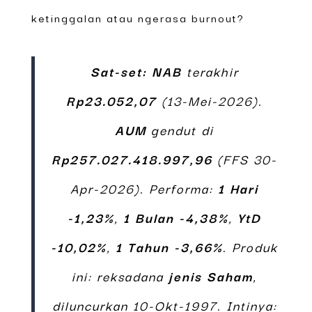
ketinggalan atau ngerasa burnout?
Sat-set:
NAB
terakhir
Rp23.052,07
(13-Mei-2026).
AUM
gendut di
Rp257.027.418.997,96
(FFS 30-
Apr-2026). Performa:
1 Hari
-1,23%
,
1 Bulan -4,38%
,
YtD
-10,02%
,
1 Tahun -3,66%
. Produk
ini: reksadana
jenis Saham
,
diluncurkan 10-Okt-1997. Intinya: