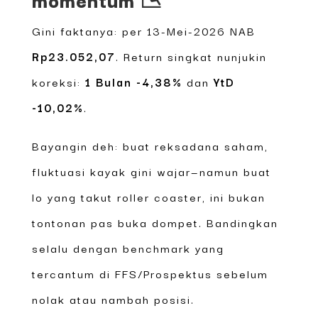
Gini faktanya: per 13-Mei-2026 NAB
Rp23.052,07
. Return singkat nunjukin
koreksi:
1 Bulan -4,38%
dan
YtD
-10,02%
.
Bayangin deh: buat reksadana saham,
fluktuasi kayak gini wajar—namun buat
lo yang takut roller coaster, ini bukan
tontonan pas buka dompet. Bandingkan
selalu dengan benchmark yang
tercantum di FFS/Prospektus sebelum
nolak atau nambah posisi.