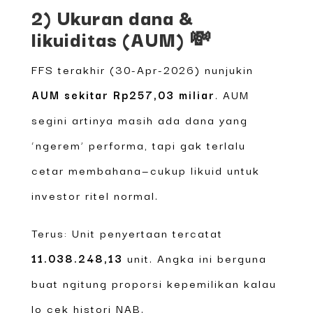
2) Ukuran dana &
likuiditas (AUM) 💸
FFS terakhir (30-Apr-2026) nunjukin
AUM sekitar Rp257,03 miliar
. AUM
segini artinya masih ada dana yang
‘ngerem’ performa, tapi gak terlalu
cetar membahana—cukup likuid untuk
investor ritel normal.
Terus: Unit penyertaan tercatat
11.038.248,13
unit. Angka ini berguna
buat ngitung proporsi kepemilikan kalau
lo cek histori NAB.