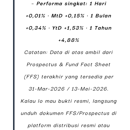
–
Performa singkat:
1 Hari
+0,01%
·
MtD +0,15%
·
1 Bulan
+0,34%
·
YtD +1,53%
·
1 Tahun
+4,88%
Catatan: Data di atas ambil dari
Prospectus & Fund Fact Sheet
(FFS) terakhir yang tersedia per
31-Mar-2026 / 13-Mei-2026.
Kalau lo mau bukti resmi, langsung
unduh dokumen FFS/Prospectus di
platform distribusi resmi atau