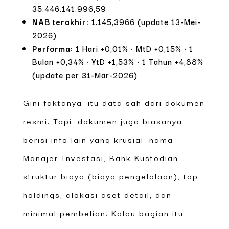
35.446.141.996,59
NAB terakhir:
1.145,3966 (update 13-Mei-
2026)
Performa:
1 Hari +0,01% · MtD +0,15% · 1
Bulan +0,34% · YtD +1,53% · 1 Tahun +4,88%
(update per 31-Mar-2026)
Gini faktanya: itu data sah dari dokumen
resmi. Tapi, dokumen juga biasanya
berisi info lain yang krusial: nama
Manajer Investasi, Bank Kustodian,
struktur biaya (biaya pengelolaan), top
holdings, alokasi aset detail, dan
minimal pembelian. Kalau bagian itu