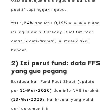
positif tapi nggak ngebut.
YtD
1,24%
dan MtD
0,12%
nunjukin bulan
ini lagi slow but steady. Buat tim “cari
aman & anti-drama”, ini masuk akal
banget.
2) Isi perut fund: data FFS
yang gue pegang
Berdasarkan Fund Fact Sheet (update
per
31-Mar-2026
) dan info NAB terakhir
(
13-Mei-2026
), hal krusial yang valid
dari dokumen ini: