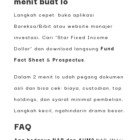
menit buat lo
Langkah cepet: buka aplikasi
Bareksa/Bibit atau website manajer
investasi. Cari “Star Fixed Income
Dollar” dan download langsung
Fund
Fact Sheet
&
Prospectus
.
Dalam 2 menit lo udah pegang dokumen
asli dan bisa cek: biaya, custodian, top
holdings, dan syarat minimal pembelian.
Langkah kecil, ngahindarin drama besar.
FAQ
Apa bedanya NAB dan AUM?
NAB (Nilai