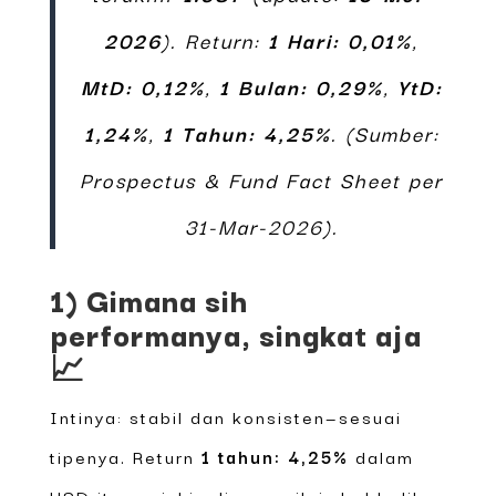
2026
). Return:
1 Hari: 0,01%
,
MtD: 0,12%
,
1 Bulan: 0,29%
,
YtD:
1,24%
,
1 Tahun: 4,25%
. (Sumber:
Prospectus & Fund Fact Sheet per
31-Mar-2026).
1) Gimana sih
performanya, singkat aja
📈
Intinya: stabil dan konsisten—sesuai
tipenya. Return
1 tahun: 4,25%
dalam
USD itu nunjukin dia ngasih imbal balik