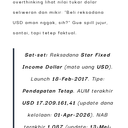
overthinking lihat nilai tukar dolar
seliweran dan mikir: “Beli reksadana
USD aman nggak, sih?” Gue spill jujur,
santai, tapi tetep faktual.
Sat-set:
Reksadana
Star Fixed
Income Dollar
(mata uang
USD
).
Launch
18-Feb-2017
. Tipe:
Pendapatan Tetap
. AUM terakhir
USD 17.209.161,41
(update dana
kelolaan:
01-Apr-2026
). NAB
terakhir
1.087
(update:
13-Mei-