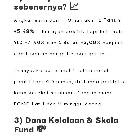
sebenernya? 📈
Angka resmi dari FFS nunjukin:
1 Tahun
+5,48%
— lumayan positif. Tapi hati-hati:
YtD -7,40%
dan
1 Bulan -3,00%
nunjukin
ada tekanan harga belakangan ini.
Intinya: kalau lo lihat 1 tahun masih
positif tapi YtD minus, itu tanda portfolio
kena koreksi musiman. Jangan cuma
FOMO liat 1 hari/1 minggu doang.
3) Dana Kelolaan & Skala
Fund 💸