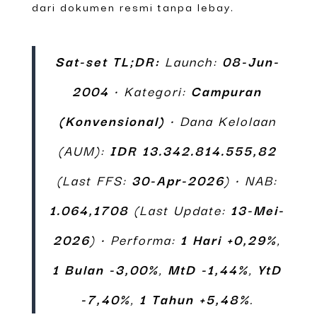
dari dokumen resmi tanpa lebay.
Sat-set TL;DR:
Launch:
08-Jun-
2004
• Kategori:
Campuran
(Konvensional)
• Dana Kelolaan
(AUM):
IDR 13.342.814.555,82
(Last FFS:
30-Apr-2026
) • NAB:
1.064,1708
(Last Update:
13-Mei-
2026
) • Performa:
1 Hari +0,29%
,
1 Bulan -3,00%
,
MtD -1,44%
,
YtD
-7,40%
,
1 Tahun +5,48%
.