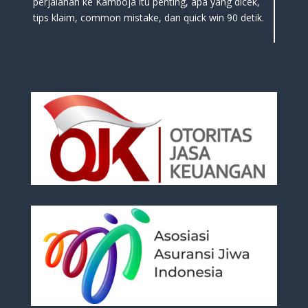
perjalanan ke Kamboja itu penting, apa yang dicek,
tips klaim, common mistake, dan quick win 90 detik.