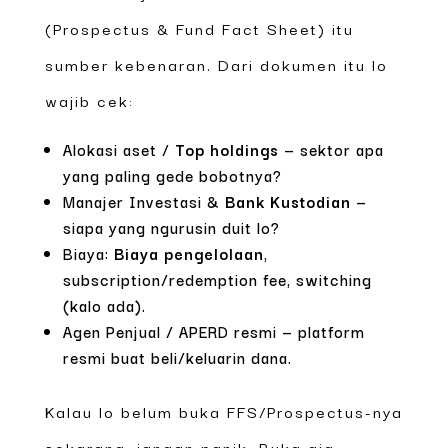
(Prospectus & Fund Fact Sheet) itu
sumber kebenaran. Dari dokumen itu lo
wajib cek:
Alokasi aset /
Top holdings
— sektor apa
yang paling gede bobotnya?
Manajer Investasi &
Bank Kustodian
—
siapa yang ngurusin duit lo?
Biaya:
Biaya pengelolaan
,
subscription/redemption fee, switching
(kalo ada).
Agen Penjual / APERD resmi — platform
resmi buat beli/keluarin dana.
Kalau lo belum buka FFS/Prospectus-nya
sekarang, jangan panik. Buka aja