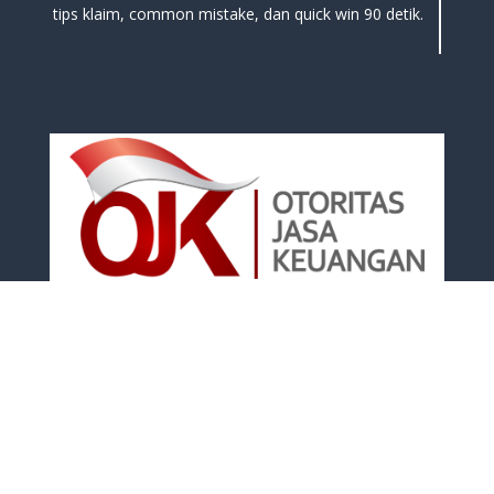
tips klaim, common mistake, dan quick win 90 detik.