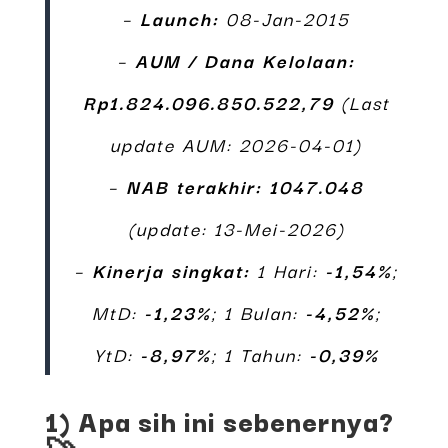
–
Launch:
08-Jan-2015
–
AUM / Dana Kelolaan:
Rp1.824.096.850.522,79
(Last
update AUM: 2026-04-01)
–
NAB terakhir:
1047.048
(update: 13-Mei-2026)
–
Kinerja singkat:
1 Hari:
-1,54%
;
MtD:
-1,23%
; 1 Bulan:
-4,52%
;
YtD:
-8,97%
; 1 Tahun:
-0,39%
1) Apa sih ini sebenernya?