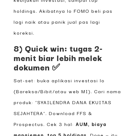
holdings. Akibatnya lo FOMO beli pas
lagi naik atau panik jual pas lagi
koreksi.
8) Quick win: tugas 2-
menit biar lebih melek
dokumen ✅
Sat-set: buka aplikasi investasi lo
(Bareksa/Bibit/atau web MI). Cari nama
produk: “SYAILENDRA DANA EKUITAS
SEJAHTERA”. Download FFS &
Prospectus. Cek 3 hal:
AUM, biaya
manajemen, top 5 holdings
. Done — itu