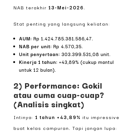
NAB terakhir
13-Mei-2026
.
Stat penting yang langsung keliatan:
AUM:
Rp 1.424.785.381.586,47.
NAB per unit:
Rp 4.570,35.
Unit penyertaan:
303.399.531,08 unit.
Kinerja 1 tahun:
+43,89% (cukup mantul
untuk 12 bulan).
2) Performance: Gokil
atau cuma cuap-cuap?
(Analisis singkat)
Intinya:
1 tahun +43,89%
itu impressive
buat kelas campuran. Tapi jangan lupa: