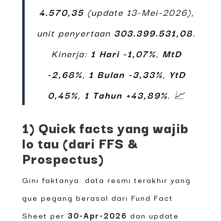
4.570,35
(update 13-Mei-2026),
unit penyertaan
303.399.531,08
.
Kinerja:
1 Hari -1,07%
,
MtD
-2,68%
,
1 Bulan -3,33%
,
YtD
0,45%
,
1 Tahun +43,89%
. 📈
1) Quick facts yang wajib
lo tau (dari FFS &
Prospectus)
Gini faktanya: data resmi terakhir yang
gue pegang berasal dari Fund Fact
Sheet per
30-Apr-2026
dan update