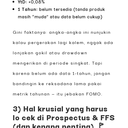
YtD:
+0,08%
1 Tahun:
belum tersedia (tanda produk
masih “muda” atau data belum cukup)
Gini faktanya: angka-angka ini nunjukin
kalau pergerakan lagi kalem, nggak ada
lonjakan gokil atau drawdown
mengerikan di periode singkat. Tapi
karena belum ada data 1-tahun, jangan
bandingin ke reksadana lama pakai
metrik tahunan — itu jebakan FOMO.
3) Hal krusial yang harus
lo cek di Prospectus & FFS
(dan kenapa penting) 🚩