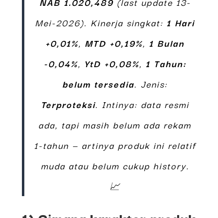
NAB
1.020,489
(last update 13-
Mei-2026). Kinerja singkat:
1 Hari
+0,01%
,
MTD +0,19%
,
1 Bulan
-0,04%
,
YtD +0,08%
,
1 Tahun:
belum tersedia
. Jenis:
Terproteksi
. Intinya: data resmi
ada, tapi masih belum ada rekam
1-tahun — artinya produk ini relatif
muda atau belum cukup history.
📈
1) Gimana karakter produk