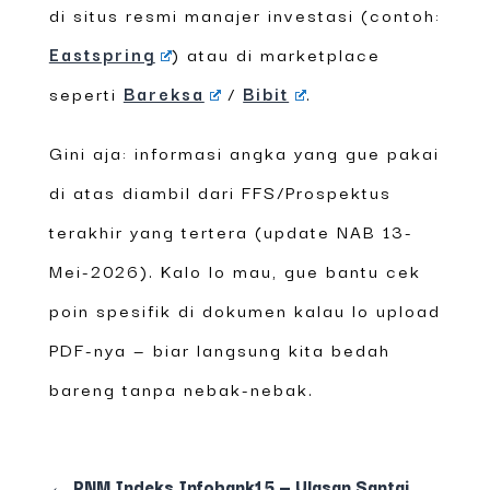
di situs resmi manajer investasi (contoh:
Eastspring
) atau di marketplace
seperti
Bareksa
/
Bibit
.
Gini aja: informasi angka yang gue pakai
di atas diambil dari FFS/Prospektus
terakhir yang tertera (update NAB 13-
Mei-2026). Kalo lo mau, gue bantu cek
poin spesifik di dokumen kalau lo upload
PDF-nya — biar langsung kita bedah
bareng tanpa nebak-nebak.
←
PNM Indeks Infobank15 — Ulasan Santai