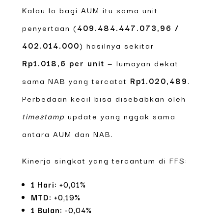
Kalau lo bagi AUM itu sama unit
penyertaan (
409.484.447.073,96 /
402.014.000
) hasilnya sekitar
Rp1.018,6 per unit
— lumayan dekat
sama NAB yang tercatat
Rp1.020,489
.
Perbedaan kecil bisa disebabkan oleh
timestamp
update yang nggak sama
antara AUM dan NAB.
Kinerja singkat yang tercantum di FFS:
1 Hari:
+0,01%
MTD:
+0,19%
1 Bulan:
-0,04%