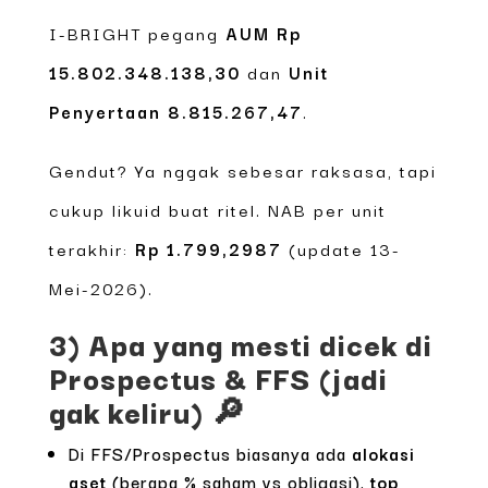
I-BRIGHT pegang
AUM Rp
15.802.348.138,30
dan
Unit
Penyertaan 8.815.267,47
.
Gendut? Ya nggak sebesar raksasa, tapi
cukup likuid buat ritel. NAB per unit
terakhir:
Rp 1.799,2987
(update 13-
Mei-2026).
3) Apa yang mesti dicek di
Prospectus & FFS (jadi
gak keliru) 🔎
Di FFS/Prospectus biasanya ada
alokasi
aset
(berapa % saham vs obligasi),
top