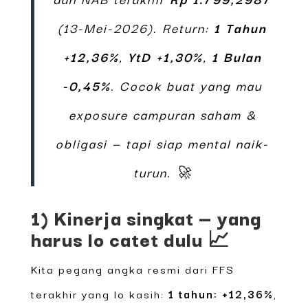
(13-Mei-2026). Return:
1 Tahun
+12,36%
,
YtD +1,30%
,
1 Bulan
-0,45%
. Cocok buat yang mau
exposure campuran saham &
obligasi — tapi siap mental naik-
turun. 🚀
1) Kinerja singkat — yang
harus lo catet dulu 📈
Kita pegang angka resmi dari FFS
terakhir yang lo kasih:
1 tahun: +12,36%
,