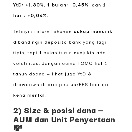
YtD: +1,30%
,
1 bulan: -0,45%
, dan
1
hari: +0,04%
.
Intinya: return tahunan
cukup menarik
dibandingin deposito bank yang lagi
tipis, tapi 1 bulan turun nunjukin ada
volatilitas. Jangan cuma FOMO liat 1
tahun doang — lihat juga YtD &
drawdown di prospektus/FFS biar ga
kena mental.
2) Size & posisi dana —
AUM dan Unit Penyertaan
💸