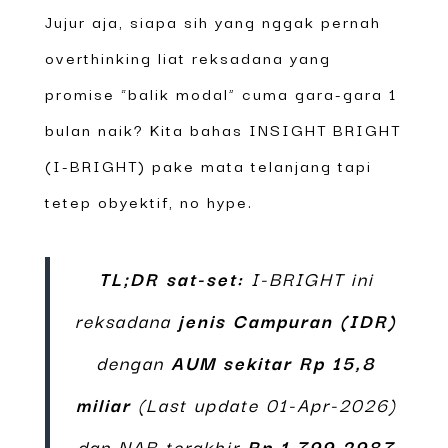
Jujur aja, siapa sih yang nggak pernah
overthinking liat reksadana yang
promise “balik modal” cuma gara-gara 1
bulan naik? Kita bahas INSIGHT BRIGHT
(I-BRIGHT) pake mata telanjang tapi
tetep obyektif, no hype.
TL;DR sat-set:
I-BRIGHT ini
reksadana
jenis Campuran (IDR)
dengan
AUM sekitar Rp 15,8
miliar
(Last update 01-Apr-2026)
dan NAB terakhir
Rp 1.799,2987