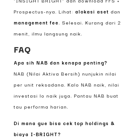
“INSIGHT BRIGHT” dan download FFS +
Prospectus-nya. Lihat:
alokasi aset
dan
management fee
. Selesai. Kurang dari 2
menit, ilmu langsung naik.
FAQ
Apa sih NAB dan kenapa penting?
NAB (Nilai Aktiva Bersih) nunjukin nilai
per unit reksadana. Kalo NAB naik, nilai
investasi lo naik juga. Pantau NAB buat
tau performa harian.
Di mana gue bisa cek top holdings &
biaya I-BRIGHT?