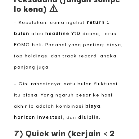
lo kena) ⚠️
– Kesalahan: cuma ngeliat
return 1
bulan
atau
headline YtD
doang, terus
FOMO beli. Padahal yang penting: biaya,
top holdings, dan track record jangka
panjang juga.
– Gini rahasianya: satu bulan fluktuasi
itu biasa. Yang ngaruh besar ke hasil
akhir lo adalah kombinasi
biaya
,
horizon investasi
, dan
disiplin
.
7) Quick win (kerjain < 2