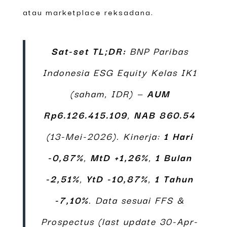
atau marketplace reksadana.
Sat-set TL;DR:
BNP Paribas
Indonesia ESG Equity Kelas IK1
(saham, IDR) —
AUM
Rp6.126.415.109
,
NAB
860.54
(13-Mei-2026). Kinerja:
1 Hari
-0,87%
,
MtD +1,26%
,
1 Bulan
-2,51%
,
YtD -10,87%
,
1 Tahun
-7,10%
. Data sesuai FFS &
Prospectus (last update 30-Apr-