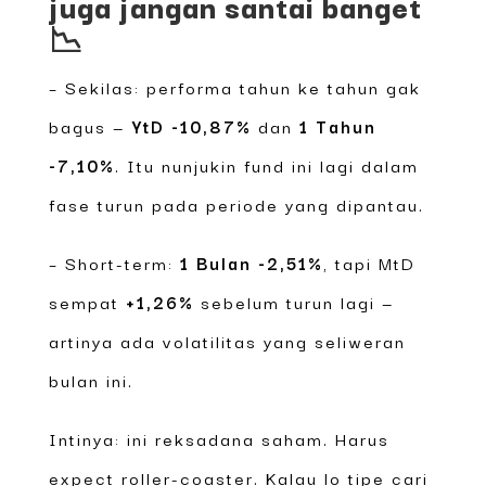
juga jangan santai banget
📉
– Sekilas: performa tahun ke tahun gak
bagus —
YtD -10,87%
dan
1 Tahun
-7,10%
. Itu nunjukin fund ini lagi dalam
fase turun pada periode yang dipantau.
– Short-term:
1 Bulan -2,51%
, tapi MtD
sempat
+1,26%
sebelum turun lagi —
artinya ada volatilitas yang seliweran
bulan ini.
Intinya: ini reksadana saham. Harus
expect roller-coaster. Kalau lo tipe cari