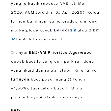
yang lo kasih (update NAB: 13-Mei-
2026; AUM terakhir: 01-Apr-2026). Kalau
lo mau bandingin sama produk lain, cek
marketplace kayak
Bareksa
atau
Bibit
buat data komparatif.
Intinya:
BNI-AM Prioritas Agarwood
cocok buat lo yang cari parkiran dana
yang likuid dan relatif stabil. Kinerjanya
lumayan
buat pasar uang (1 tahun
+4,33%), tapi tetap baca FFS biar
paham biaya & struktur risikonya.
FAQ