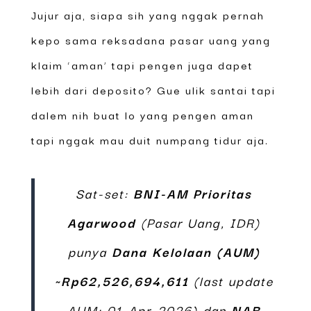
Jujur aja, siapa sih yang nggak pernah
kepo sama reksadana pasar uang yang
klaim ‘aman’ tapi pengen juga dapet
lebih dari deposito? Gue ulik santai tapi
dalem nih buat lo yang pengen aman
tapi nggak mau duit numpang tidur aja.
Sat-set:
BNI-AM Prioritas
Agarwood
(Pasar Uang, IDR)
punya
Dana Kelolaan (AUM)
~Rp62,526,694,611
(last update
AUM: 01-Apr-2026) dan
NAB