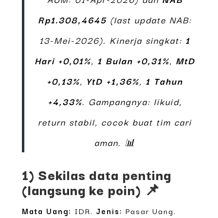
Rp1.308,4645
(last update NAB:
13-Mei-2026). Kinerja singkat:
1
Hari +0,01%
,
1 Bulan +0,31%
,
MtD
+0,13%
,
YtD +1,36%
,
1 Tahun
+4,33%
. Gampangnya: likuid,
return stabil, cocok buat tim cari
aman. 📊
1) Sekilas data penting
(langsung ke poin) 📌
Mata Uang:
IDR.
Jenis:
Pasar Uang.