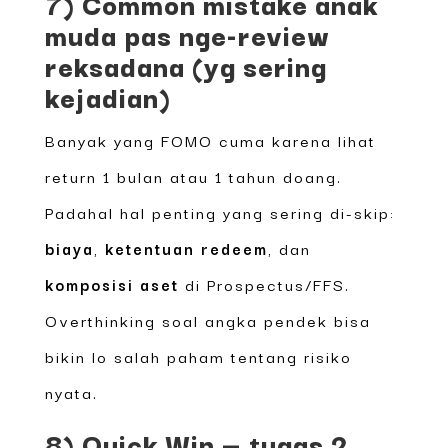
7) Common mistake anak
muda pas nge-review
reksadana (yg sering
kejadian)
Banyak yang FOMO cuma karena lihat
return 1 bulan atau 1 tahun doang.
Padahal hal penting yang sering di-skip:
biaya
,
ketentuan redeem
, dan
komposisi aset
di Prospectus/FFS.
Overthinking soal angka pendek bisa
bikin lo salah paham tentang risiko
nyata.
8) Quick Win — tugas 2