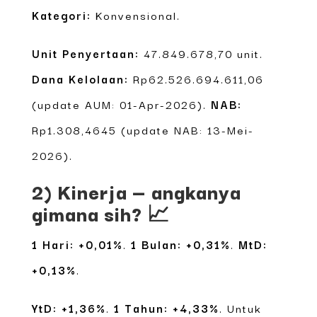
Kategori:
Konvensional.
Unit Penyertaan:
47.849.678,70 unit.
Dana Kelolaan:
Rp62.526.694.611,06
(update AUM: 01-Apr-2026).
NAB:
Rp1.308,4645 (update NAB: 13-Mei-
2026).
2) Kinerja — angkanya
gimana sih? 📈
1 Hari: +0,01%
.
1 Bulan: +0,31%
.
MtD:
+0,13%
.
YtD: +1,36%
.
1 Tahun: +4,33%
. Untuk