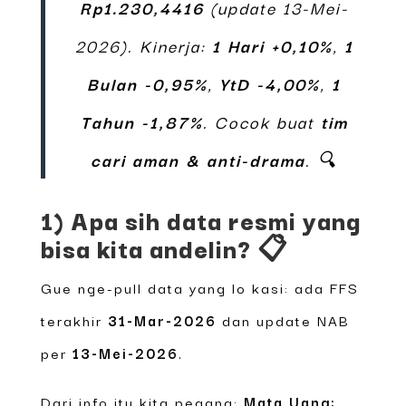
Rp1.230,4416
(update 13-Mei-
2026). Kinerja:
1 Hari +0,10%
,
1
Bulan -0,95%
,
YtD -4,00%
,
1
Tahun -1,87%
. Cocok buat
tim
cari aman & anti-drama
. 🔍
1) Apa sih data resmi yang
bisa kita andelin? 📋
Gue nge-pull data yang lo kasi: ada FFS
terakhir
31-Mar-2026
dan update NAB
per
13-Mei-2026
.
Dari info itu kita pegang:
Mata Uang: