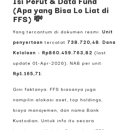
Isi Perut & Data Fund
(Apa yang Bisa Lo Liat di
FFS) 💸
Yang tercantum di dokumen resmi:
Unit
penyertaan
tercatat
738.720,48
.
Dana
Kelolaan
~
Rp860.459.763,82
(last
update 01-Apr-2026). NAB per unit:
Rp1.165,71
.
Gini faktanya: FFS biasanya juga
nampilin alokasi aset, top holdings,
biaya manajemen, dan nama Bank
Kustodian. Untuk info itu secara