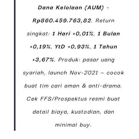
Dana Kelolaan (AUM)
~
Rp860.459.763,82
. Return
singkat:
1 Hari +0,01%
,
1 Bulan
+0,19%
,
YtD +0,93%
,
1 Tahun
+3,67%
. Produk: pasar uang
syariah, launch Nov-2021 — cocok
buat tim cari aman & anti-drama.
Cek FFS/Prospektus resmi buat
detail biaya, kustodian, dan
minimal buy.