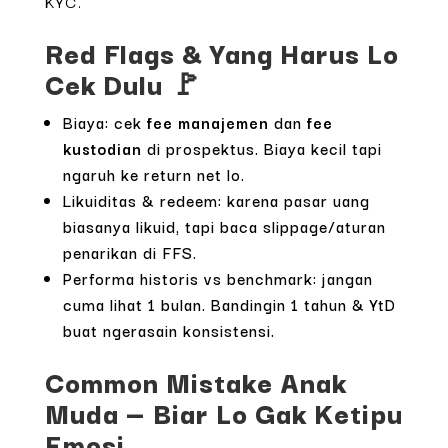
KYC.
Red Flags & Yang Harus Lo
Cek Dulu 🚩
Biaya: cek
fee manajemen
dan
fee
kustodian
di prospektus. Biaya kecil tapi
ngaruh ke return net lo.
Likuiditas & redeem: karena pasar uang
biasanya likuid, tapi baca slippage/aturan
penarikan di FFS.
Performa historis vs benchmark: jangan
cuma lihat 1 bulan. Bandingin 1 tahun & YtD
buat ngerasain konsistensi.
Common Mistake Anak
Muda — Biar Lo Gak Ketipu
Emosi