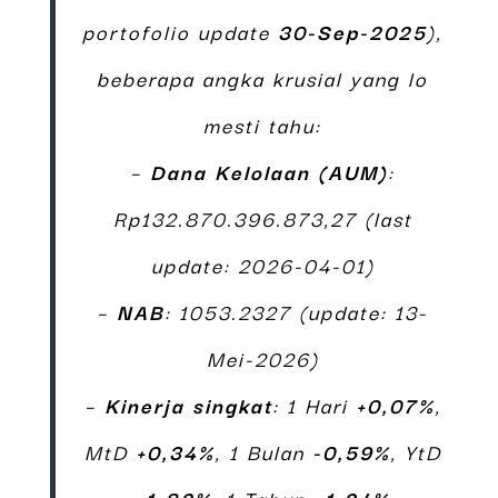
portofolio update
30-Sep-2025
),
beberapa angka krusial yang lo
mesti tahu:
–
Dana Kelolaan (AUM)
:
Rp132.870.396.873,27 (last
update: 2026-04-01)
–
NAB
: 1053.2327 (update: 13-
Mei-2026)
–
Kinerja singkat
: 1 Hari
+0,07%
,
MtD
+0,34%
, 1 Bulan
-0,59%
, YtD
-1,82%
, 1 Tahun
+1,24%