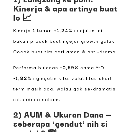
Kinerja & apa artinya buat
lo 📈
Kinerja
1 tahun +1,24%
nunjukin ini
bukan produk buat ngejar growth galak.
Cocok buat tim cari aman & anti-drama.
Performa bulanan
-0,59%
sama YtD
-1,82%
ngingetin kita: volatilitas short-
term masih ada, walau gak se-dramatis
reksadana saham.
2) AUM & Ukuran Dana —
seberapa ‘gendut’ nih si