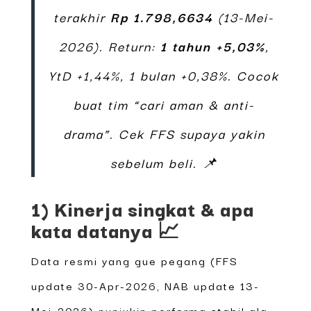
terakhir
Rp 1.798,6634
(13-Mei-
2026). Return:
1 tahun +5,03%
,
YtD +1,44%, 1 bulan +0,38%. Cocok
buat tim “cari aman & anti-
drama”. Cek FFS supaya yakin
sebelum beli. 📌
1) Kinerja singkat & apa
kata datanya 📈
Data resmi yang gue pegang (FFS
update 30-Apr-2026, NAB update 13-
Mei-2026) nunjukin performa stabil ala