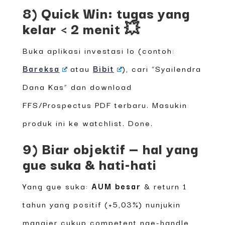
8) Quick Win: tugas yang
kelar < 2 menit 💥
Buka aplikasi investasi lo (contoh:
Bareksa
atau
Bibit
), cari “Syailendra
Dana Kas” dan download
FFS/Prospectus PDF terbaru. Masukin
produk ini ke watchlist. Done.
9) Biar objektif — hal yang
gue suka & hati-hati
Yang gue suka:
AUM besar
& return 1
tahun yang positif (+5,03%) nunjukin
manajer cukup competent nge-handle