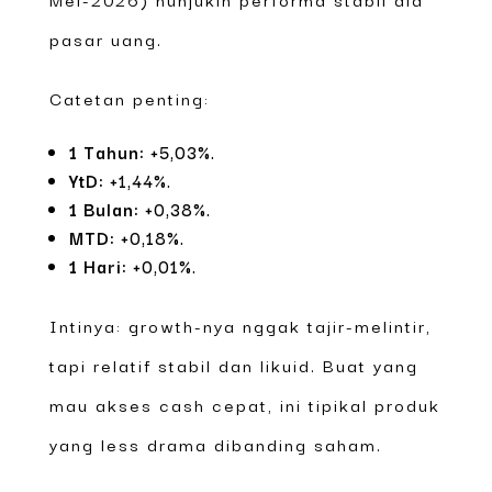
pasar uang.
Catetan penting:
1 Tahun:
+5,03%.
YtD:
+1,44%.
1 Bulan:
+0,38%.
MTD:
+0,18%.
1 Hari:
+0,01%.
Intinya: growth-nya nggak tajir-melintir,
tapi relatif stabil dan likuid. Buat yang
mau akses cash cepat, ini tipikal produk
yang less drama dibanding saham.