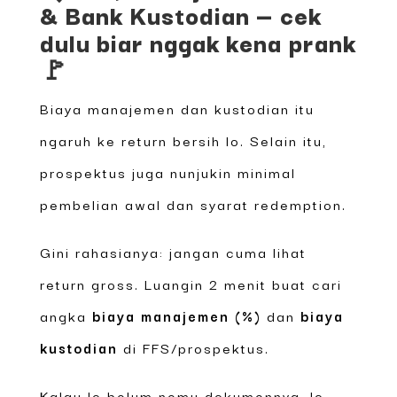
& Bank Kustodian — cek
dulu biar nggak kena prank
🚩
Biaya manajemen dan kustodian itu
ngaruh ke return bersih lo. Selain itu,
prospektus juga nunjukin minimal
pembelian awal dan syarat redemption.
Gini rahasianya: jangan cuma lihat
return gross. Luangin 2 menit buat cari
angka
biaya manajemen (%)
dan
biaya
kustodian
di FFS/prospektus.
Kalau lo belum nemu dokumennya, lo