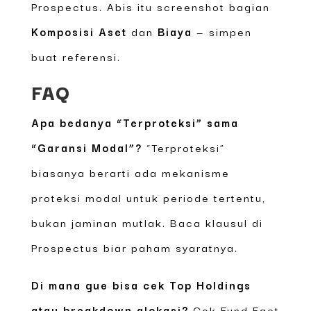
Prospectus. Abis itu screenshot bagian
Komposisi Aset
dan
Biaya
— simpen
buat referensi.
FAQ
Apa bedanya “Terproteksi” sama
“Garansi Modal”?
“Terproteksi”
biasanya berarti ada mekanisme
proteksi modal untuk periode tertentu,
bukan jaminan mutlak. Baca klausul di
Prospectus biar paham syaratnya.
Di mana gue bisa cek Top Holdings
atau breakdown alokasi?
Cek Fund Fact