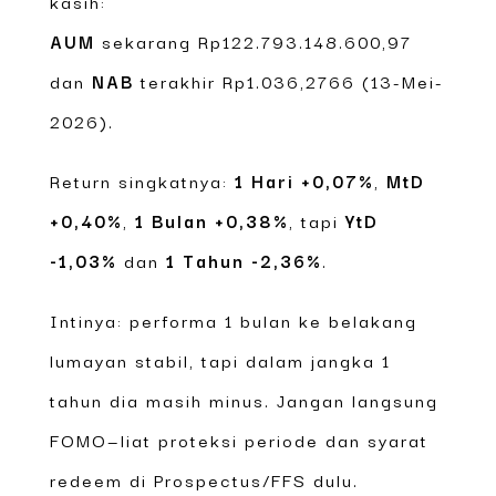
kasih:
AUM
sekarang Rp122.793.148.600,97
dan
NAB
terakhir Rp1.036,2766 (13-Mei-
2026).
Return singkatnya:
1 Hari +0,07%
,
MtD
+0,40%
,
1 Bulan +0,38%
, tapi
YtD
-1,03%
dan
1 Tahun -2,36%
.
Intinya: performa 1 bulan ke belakang
lumayan stabil, tapi dalam jangka 1
tahun dia masih minus. Jangan langsung
FOMO—liat proteksi periode dan syarat
redeem di Prospectus/FFS dulu.