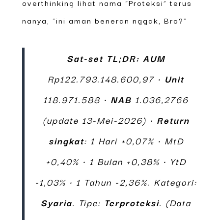
overthinking lihat nama “Proteksi” terus
nanya, “ini aman beneran nggak, Bro?”
Sat-set TL;DR:
AUM
Rp122.793.148.600,97 •
Unit
118.971.588 •
NAB
1.036,2766
(update 13-Mei-2026) •
Return
singkat
: 1 Hari +0,07% • MtD
+0,40% • 1 Bulan +0,38% • YtD
-1,03% • 1 Tahun -2,36%. Kategori:
Syaria
. Tipe:
Terproteksi
. (Data