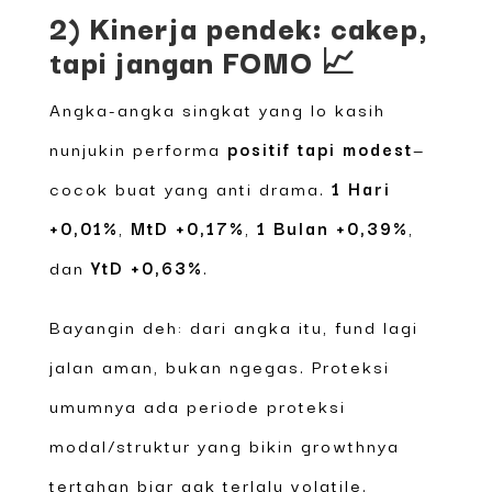
2) Kinerja pendek: cakep,
tapi jangan FOMO 📈
Angka-angka singkat yang lo kasih
nunjukin performa
positif tapi modest
—
cocok buat yang anti drama.
1 Hari
+0,01%
,
MtD +0,17%
,
1 Bulan +0,39%
,
dan
YtD +0,63%
.
Bayangin deh: dari angka itu, fund lagi
jalan aman, bukan ngegas. Proteksi
umumnya ada periode proteksi
modal/struktur yang bikin growthnya
tertahan biar gak terlalu volatile.