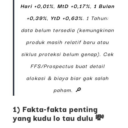
Hari +0,01%
,
MtD +0,17%
,
1 Bulan
+0,39%
,
YtD +0,63%
. 1 Tahun:
data belum tersedia (kemungkinan
produk masih relatif baru atau
siklus proteksi belum genap). Cek
FFS/Prospectus buat detail
alokasi & biaya biar gak salah
paham. 🔎
1) Fakta-fakta penting
yang kudu lo tau dulu 💸