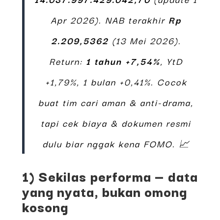
Apr 2026). NAB terakhir
Rp
2.209,5362
(13 Mei 2026).
Return:
1 tahun +7,54%
, YtD
+1,79%, 1 bulan +0,41%. Cocok
buat
tim cari aman & anti-drama
,
tapi cek biaya & dokumen resmi
dulu biar nggak kena FOMO. 📈
1) Sekilas performa — data
yang nyata, bukan omong
kosong