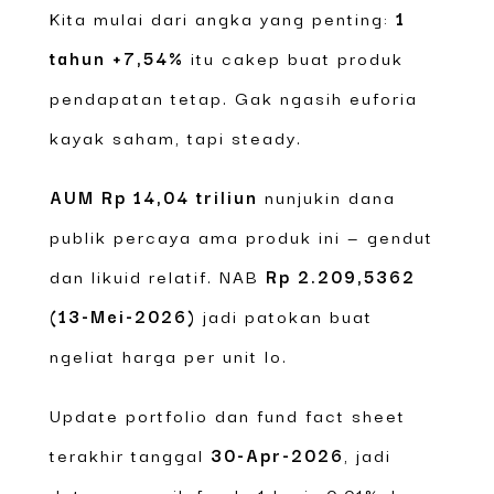
Kita mulai dari angka yang penting:
1
tahun +7,54%
itu cakep buat produk
pendapatan tetap. Gak ngasih euforia
kayak saham, tapi steady.
AUM Rp 14,04 triliun
nunjukin dana
publik percaya ama produk ini — gendut
dan likuid relatif. NAB
Rp 2.209,5362
(13-Mei-2026)
jadi patokan buat
ngeliat harga per unit lo.
Update portfolio dan fund fact sheet
terakhir tanggal
30-Apr-2026
, jadi
datanya masih fresh. 1 hari +0,01% dan