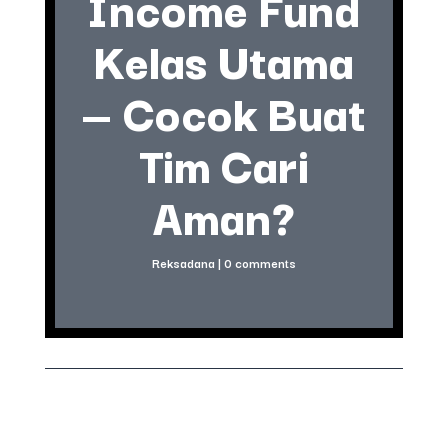
Income Fund
Kelas Utama
— Cocok Buat
Tim Cari
Aman?
Reksadana
|
0 comments