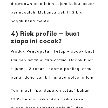
drawdown bisa lebih tajam kalau issuer
bermasalah. Makanya cek FFS biar
nggak kena mental.
4) Risk profile — buat
siapa ini cocok?
Produk
Pendapatan Tetap
= cocok buat
tim cari aman & anti-drama
. Cocok buat
tujuan 1-3 tahun, income pooling, atau
parkir dana sambil nunggu peluang lain.
Tapi inget: “pendapatan tetap” bukan
100% bebas risiko. Ada risiko suku
bunga, kredit (issuer default), dan