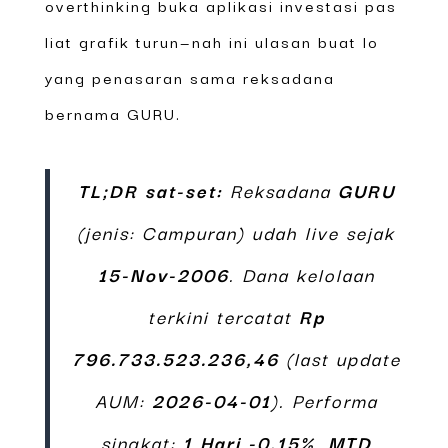
overthinking buka aplikasi investasi pas
liat grafik turun—nah ini ulasan buat lo
yang penasaran sama reksadana
bernama GURU.
TL;DR sat-set:
Reksadana
GURU
(jenis: Campuran) udah live sejak
15-Nov-2006
. Dana kelolaan
terkini tercatat
Rp
796.733.523.236,46
(last update
AUM:
2026-04-01
). Performa
singkat:
1 Hari -0,15%
,
MTD