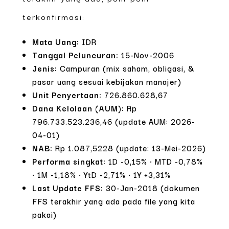
terkonfirmasi:
Mata Uang:
IDR
Tanggal Peluncuran:
15-Nov-2006
Jenis:
Campuran (mix saham, obligasi, &
pasar uang sesuai kebijakan manajer)
Unit Penyertaan:
726.860.628,67
Dana Kelolaan (AUM):
Rp
796.733.523.236,46 (update AUM: 2026-
04-01)
NAB:
Rp 1.087,5228 (update: 13-Mei-2026)
Performa singkat:
1D -0,15% • MTD -0,78%
• 1M -1,18% • YtD -2,71% • 1Y +3,31%
Last Update FFS:
30-Jan-2018 (dokumen
FFS terakhir yang ada pada file yang kita
pakai)