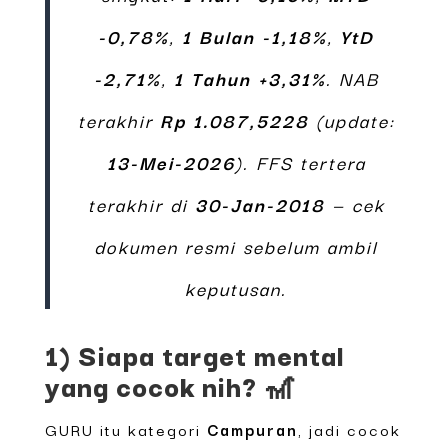
-0,78%
,
1 Bulan -1,18%
,
YtD
-2,71%
,
1 Tahun +3,31%
. NAB
terakhir
Rp 1.087,5228
(update:
13-Mei-2026
). FFS tertera
terakhir di
30-Jan-2018
— cek
dokumen resmi sebelum ambil
keputusan.
1) Siapa target mental
yang cocok nih? 🎢
GURU itu kategori
Campuran
, jadi cocok