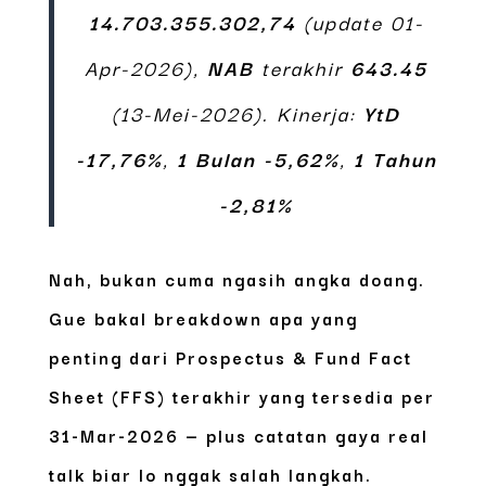
14.703.355.302,74
(update 01-
Apr-2026),
NAB
terakhir
643.45
(13-Mei-2026). Kinerja:
YtD
-17,76%
,
1 Bulan -5,62%
,
1 Tahun
-2,81%
Nah, bukan cuma ngasih angka doang.
Gue bakal breakdown apa yang
penting dari Prospectus & Fund Fact
Sheet (FFS) terakhir yang tersedia per
31-Mar-2026 — plus catatan gaya real
talk biar lo nggak salah langkah.