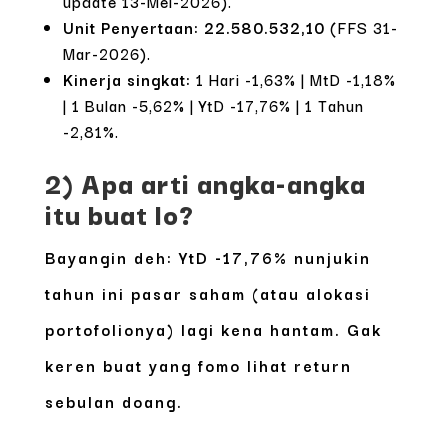
update 13-Mei-2026).
Unit Penyertaan:
22.580.532,10
(FFS 31-
Mar-2026).
Kinerja singkat:
1 Hari -1,63% | MtD -1,18%
| 1 Bulan -5,62% | YtD -17,76% | 1 Tahun
-2,81%.
2) Apa arti angka-angka
itu buat lo?
Bayangin deh:
YtD -17,76%
nunjukin
tahun ini pasar saham (atau alokasi
portofolionya) lagi kena hantam. Gak
keren buat yang fomo lihat return
sebulan doang.