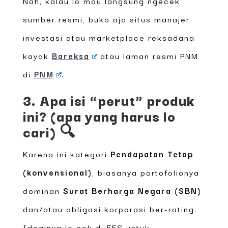
Nah, kalau lo mau langsung ngecek
sumber resmi, buka aja situs manajer
investasi atau marketplace reksadana
kayak
Bareksa
atau laman resmi PNM
di
PNM
.
3. Apa isi “perut” produk
ini? (apa yang harus lo
cari) 🔍
Karena ini kategori
Pendapatan Tetap
(konvensional)
, biasanya portofolionya
dominan
Surat Berharga Negara (SBN)
dan/atau obligasi korporasi ber-rating.
Idealnya lo cek di FFS untuk: