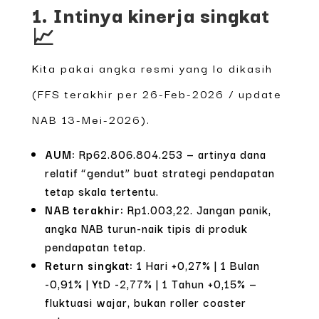
1. Intinya kinerja singkat
📈
Kita pakai angka resmi yang lo dikasih
(FFS terakhir per 26-Feb-2026 / update
NAB 13-Mei-2026).
AUM:
Rp62.806.804.253 — artinya dana
relatif “gendut” buat strategi pendapatan
tetap skala tertentu.
NAB terakhir:
Rp1.003,22. Jangan panik,
angka NAB turun-naik tipis di produk
pendapatan tetap.
Return singkat:
1 Hari +0,27% | 1 Bulan
-0,91% | YtD -2,77% | 1 Tahun +0,15% —
fluktuasi wajar, bukan roller coaster