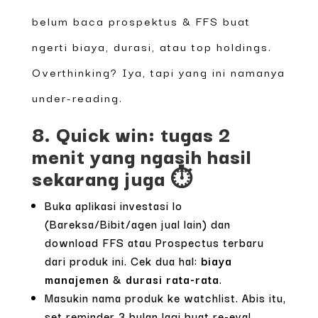
belum baca prospektus & FFS buat
ngerti biaya, durasi, atau top holdings.
Overthinking? Iya, tapi yang ini namanya
under-reading.
8. Quick win: tugas 2
menit yang ngasih hasil
sekarang juga ⏱️
Buka aplikasi investasi lo
(Bareksa/Bibit/agen jual lain) dan
download FFS atau Prospectus terbaru
dari produk ini. Cek dua hal:
biaya
manajemen
&
durasi rata-rata
.
Masukin nama produk ke watchlist. Abis itu,
set reminder 3 bulan lagi buat re-eval.