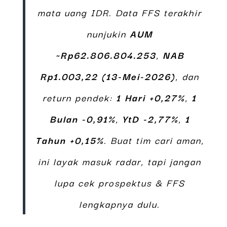
mata uang IDR. Data FFS terakhir
nunjukin
AUM
~Rp62.806.804.253
,
NAB
Rp1.003,22 (13-Mei-2026)
, dan
return pendek:
1 Hari +0,27%
,
1
Bulan -0,91%
,
YtD -2,77%
,
1
Tahun +0,15%
. Buat tim cari aman,
ini layak masuk radar, tapi jangan
lupa cek prospektus & FFS
lengkapnya dulu.