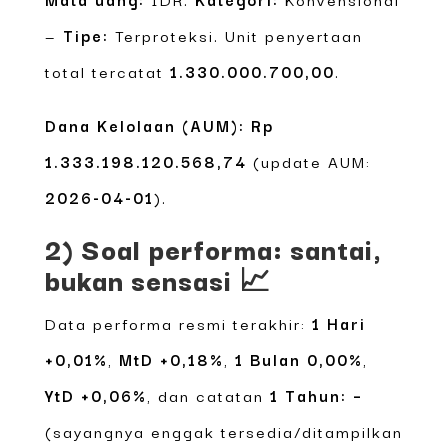
—
Tipe:
Terproteksi. Unit penyertaan
total tercatat
1.330.000.700,00
.
Dana Kelolaan (AUM):
Rp
1.333.198.120.568,74
(update AUM:
2026-04-01
).
2) Soal performa: santai,
bukan sensasi 📈
Data performa resmi terakhir:
1 Hari
+0,01%
,
MtD +0,18%
,
1 Bulan 0,00%
,
YtD +0,06%
, dan catatan
1 Tahun: –
(sayangnya enggak tersedia/ditampilkan