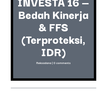
INVESTA 16 —
Bedah Kinerja
& FFS
(Terproteksi,
IDR)
Reksadana
|
0 comments