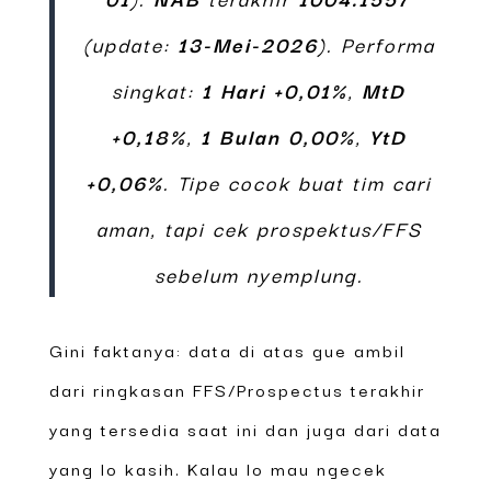
(update:
13-Mei-2026
). Performa
singkat:
1 Hari +0,01%
,
MtD
+0,18%
,
1 Bulan 0,00%
,
YtD
+0,06%
. Tipe cocok buat tim cari
aman, tapi cek prospektus/FFS
sebelum nyemplung.
Gini faktanya: data di atas gue ambil
dari ringkasan FFS/Prospectus terakhir
yang tersedia saat ini dan juga dari data
yang lo kasih. Kalau lo mau ngecek