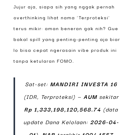
Jujur aja, siapa sih yang nggak pernah
overthinking lihat nama ‘Terproteksi’
terus mikir: aman beneran gak nih? Gue
bakal spill yang penting-penting aja biar
lo bisa cepat ngerasain vibe produk ini
tanpa ketularan FOMO.
Sat-set:
MANDIRI INVESTA 16
(IDR, Terproteksi) —
AUM
sekitar
Rp 1,333,198,120,568.74
(data
update Dana Kelolaan:
2026-04-
01
).
NAB
terakhir
1004.1557