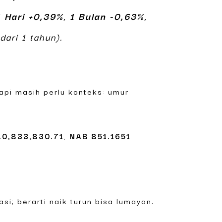
1 Hari +0,39%
,
1 Bulan -0,63%
,
ari 1 tahun).
 tapi masih perlu konteks: umur
10,833,830.71
,
NAB
851.1651
i; berarti naik turun bisa lumayan.