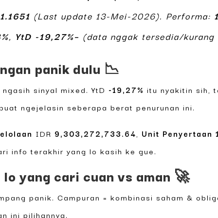
1.1651
(Last update 13-Mei-2026). Performa:
8%
,
YtD -19,27%–
(data nggak tersedia/kurang d
angan panik dulu 📉
i ngasih sinyal mixed. YtD
-19,27%
itu nyakitin sih,
buat ngejelasin seberapa berat penurunan ini.
elolaan
IDR
9,303,272,733.64
,
Unit Penyertaan
i info terakhir yang lo kasih ke gue.
t lo yang cari cuan vs aman 🚀
mpang panik. Campuran = kombinasi saham & obligas
n ini pilihannya.