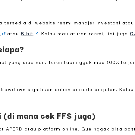
 tersedia di website resmi manajer investasi atau 
a
atau
Bibit
. Kalau mau aturan resmi, liat juga
O
siapa?
buat yang siap naik-turun tapi nggak mau 100% terju
.
n drawdown signifikan dalam periode berjalan. Kalau
li (di mana cek FFS juga)
at APERD atau platform online. Gue nggak bisa past