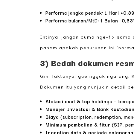
Performa jangka pendek:
1 Hari +0,3
Performa bulanan/MtD:
1 Bulan -0,6
Intinya: jangan cuma nge-fix sama
paham apakah penurunan ini ‘norma
3) Bedah dokumen resmi
Gini faktanya: gue nggak ngarang. 
Dokumen itu yang nunjukin detail pe
Alokasi aset & top holdings
— berapa 
Manajer Investasi
&
Bank Kustodia
Biaya
(subscription, redemption, manag
Minimum pembelian & fitur
(SIP, pem
Inception date & periode pelaporan