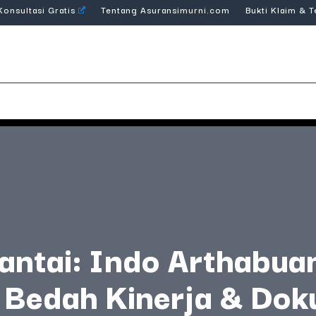
Konsultasi Gratis
Tentang Asuransimurni.com
Bukti Klaim & 
antai: Indo Arthabua
Bedah Kinerja & Do