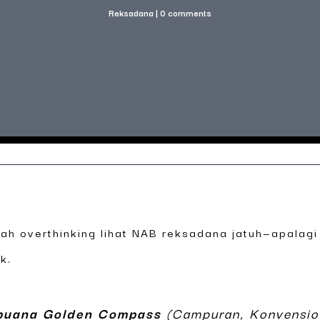
Reksadana
|
0 comments
nah overthinking lihat NAB reksadana jatuh—apalagi 
k.
buana Golden Compass
(Campuran, Konvensio