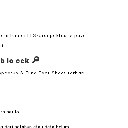
ercantum di FFS/prospektus supaya
i.
b lo cek 🔎
spectus & Fund Fact Sheet terbaru.
rn net lo.
ng dari setahun atau data belum