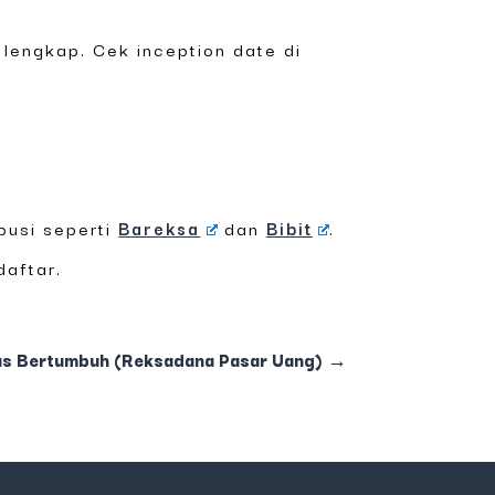
 lengkap. Cek inception date di
busi seperti
Bareksa
dan
Bibit
.
daftar.
as Bertumbuh (Reksadana Pasar Uang)
→