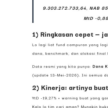
9.303.272.733,64
,
NAB
85
MtD -0,8
1) Ringkasan cepet — j
Lo lagi liat fund campuran yang lag
dana, benchmark, dan alokasi final 
Data resmi yang kita punya:
Dana K
(update 13-Mei-2026). Ini semua dar
2) Kinerja: artinya bua
YtD -19,27% = warning buat yang ga
Kalo lo tim cari aman? Mungkin buka