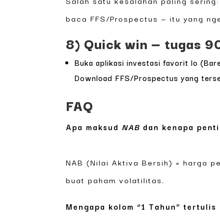
Salah satu kesalahan paling sering:
baca FFS/Prospectus — itu yang ngej
8) Quick win — tugas 90 
Buka aplikasi investasi favorit lo (B
Download FFS/Prospectus yang tersedi
FAQ
Apa maksud
NAB
dan kenapa pent
NAB (Nilai Aktiva Bersih) = harga p
buat paham volatilitas.
Mengapa kolom “1 Tahun” tertulis 