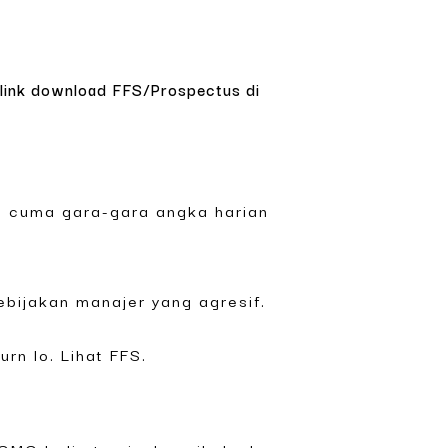
a link download FFS/Prospectus di
O cuma gara-gara angka harian
ebijakan manajer yang agresif.
rn lo. Lihat FFS.