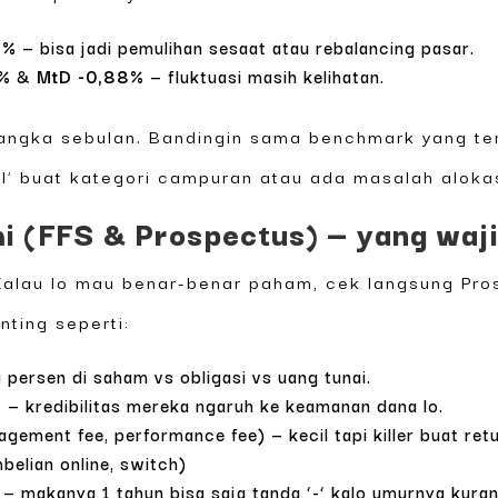
9%
— bisa jadi pemulihan sesaat atau rebalancing pasar.
3%
&
MtD -0,88%
— fluktuasi masih kelihatan.
 angka sebulan. Bandingin sama benchmark yang t
l’ buat kategori campuran atau ada masalah alokas
 (FFS & Prospectus) — yang waji
Kalau lo mau benar-benar paham, cek langsung Pro
nting seperti:
persen di saham vs obligasi vs uang tunai.
n
— kredibilitas mereka ngaruh ke keamanan dana lo.
ement fee, performance fee) — kecil tapi killer buat retu
belian online, switch)
— makanya 1 tahun bisa saja tanda ‘-‘ kalo umurnya kura