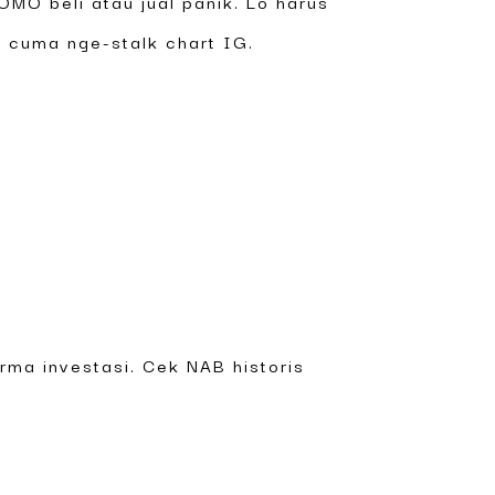
OMO beli atau jual panik. Lo harus
an cuma nge-stalk chart IG.
orma investasi. Cek NAB historis