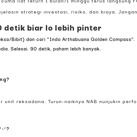
 cuma liat return 1 bulan/1 minggu terus langsung F
elasin strategi investasi, risiko, dan biaya. Jang
detik biar lo lebih pinter
areksa/Bibit) dan cari “Indo Arthabuana Golden Compass”.
a. Selesai. 90 detik, paham lebih banyak.
ing?
er unit reksadana. Turun-naiknya NAB nunjukin perf
‘-‘?