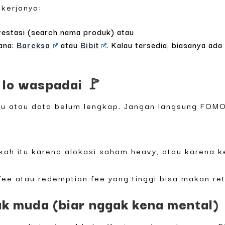
 kerjanya:
vestasi (search nama produk) atau
dana:
Bareksa
atau
Bibit
. Kalau tersedia, biasanya ad
 lo waspadai 🚩
baru atau data belum lengkap. Jangan langsung FOM
akah itu karena alokasi saham heavy, atau karena k
ee atau redemption fee yang tinggi bisa makan retu
k muda (biar nggak kena mental)