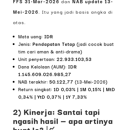
FFS 31-Mar-2026
dan
NAB update 13-
Mei-2026
. Itu yang jadi basis angka di
atas.
Mata uang:
IDR
Jenis:
Pendapatan Tetap
(jadi cocok buat
tim cari aman & anti-drama)
Unit penyertaan:
22.933.103,53
Dana Kelolaan (AUM):
IDR
1.145.609.026.985,27
NAB terakhir:
50.122,77
(13-Mei-2026)
Return singkat:
1D 0,03% | 1M 0,15% | MtD
0,34% | YtD 0,37% | 1Y 7,33%
2) Kinerja: Santai tapi
ngasih hasil — apa artinya
buat lo? 📈