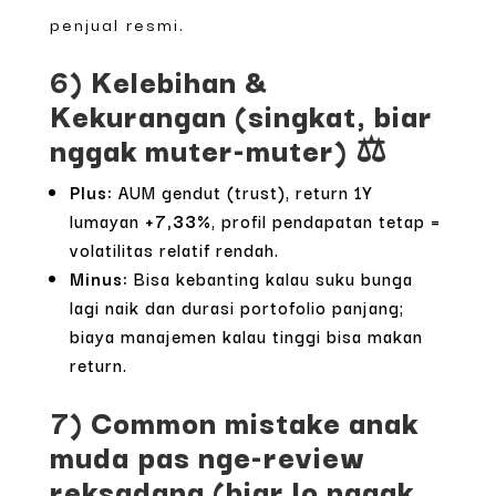
penjual resmi.
6) Kelebihan &
Kekurangan (singkat, biar
nggak muter-muter) ⚖️
Plus:
AUM gendut (trust), return 1Y
lumayan
+7,33%
, profil pendapatan tetap =
volatilitas relatif rendah.
Minus:
Bisa kebanting kalau suku bunga
lagi naik dan durasi portofolio panjang;
biaya manajemen kalau tinggi bisa makan
return.
7) Common mistake anak
muda pas nge-review
reksadana (biar lo nggak