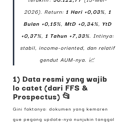
2026). Return:
1 Hari +0,03%
,
1
Bulan +0,15%
,
MtD +0,34%
,
YtD
+0,37%
,
1 Tahun +7,33%
. Intinya:
stabil, income-oriented, dan relatif
gendut AUM-nya. 📈
1) Data resmi yang wajib
lo catet (dari FFS &
Prospectus) 📂
Gini faktanya: dokumen yang kemaren
gue pegang update-nya nunjukin tanggal