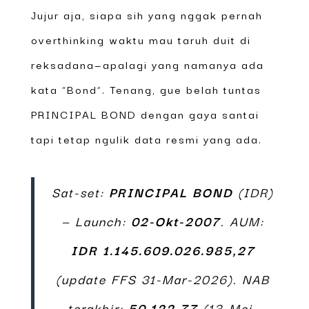
Jujur aja, siapa sih yang nggak pernah
overthinking waktu mau taruh duit di
reksadana—apalagi yang namanya ada
kata “Bond”. Tenang, gue belah tuntas
PRINCIPAL BOND dengan gaya santai
tapi tetap ngulik data resmi yang ada.
Sat-set:
PRINCIPAL BOND
(IDR)
— Launch:
02-Okt-2007
. AUM:
IDR 1.145.609.026.985,27
(update FFS 31-Mar-2026). NAB
terakhir:
50.122,77
(13-Mei-