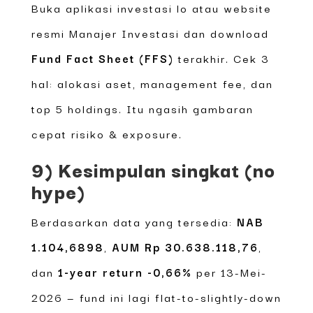
Buka aplikasi investasi lo atau website
resmi Manajer Investasi dan download
Fund Fact Sheet (FFS)
terakhir. Cek 3
hal: alokasi aset, management fee, dan
top 5 holdings. Itu ngasih gambaran
cepat risiko & exposure.
9) Kesimpulan singkat (no
hype)
Berdasarkan data yang tersedia:
NAB
1.104,6898
,
AUM Rp 30.638.118,76
,
dan
1-year return -0,66%
per 13-Mei-
2026 — fund ini lagi flat-to-slightly-down