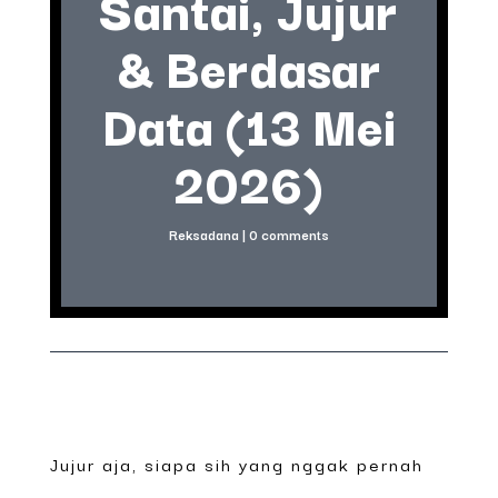
Santai, Jujur
& Berdasar
Data (13 Mei
2026)
Reksadana
|
0 comments
Jujur aja, siapa sih yang nggak pernah