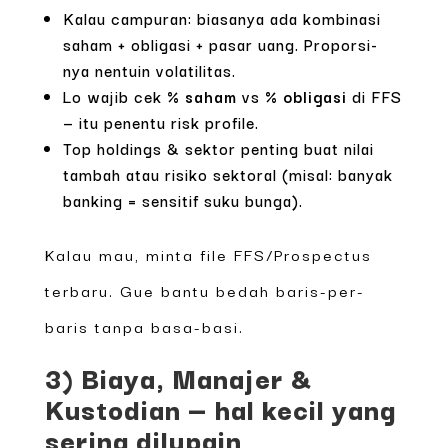
Kalau campuran: biasanya ada kombinasi
saham + obligasi + pasar uang. Proporsi-
nya nentuin volatilitas.
Lo wajib cek
% saham
vs
% obligasi
di FFS
— itu penentu risk profile.
Top holdings & sektor penting buat nilai
tambah atau risiko sektoral (misal: banyak
banking = sensitif suku bunga).
Kalau mau, minta file FFS/Prospectus
terbaru. Gue bantu bedah baris-per-
baris tanpa basa-basi.
3) Biaya, Manajer &
Kustodian — hal kecil yang
sering dilupain