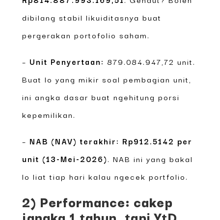
dibilang stabil likuiditasnya buat
pergerakan portofolio saham.
–
Unit Penyertaan:
879.084.947,72 unit.
Buat lo yang mikir soal pembagian unit,
ini angka dasar buat ngehitung porsi
kepemilikan.
–
NAB (NAV) terakhir: Rp912.5142 per
unit (13-Mei-2026)
. NAB ini yang bakal
lo liat tiap hari kalau ngecek portfolio.
2) Performance: cakep
jangka 1 tahun, tapi YtD