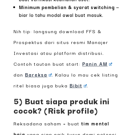
Minimum pembelian & syarat switching
—
biar lo tahu modal awal buat masuk.
Nih tip: langsung download FFS &
Prospektus dari situs resmi Manajer
Investasi atau platform distribusi.
Contoh tautan buat start:
Panin AM
dan
Bareksa
. Kalau lo mau cek listing
ritel biasa juga buka
Bibit
.
5) Buat siapa produk ini
cocok? (Risk profile)
Reksadana saham = buat
tim mental
baja
yang siap naik-turun demi potensi