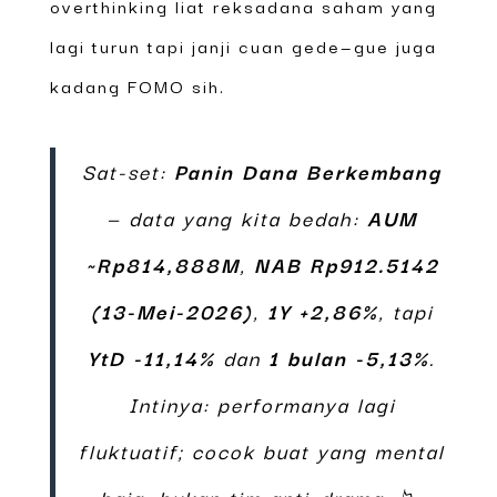
overthinking liat reksadana saham yang
lagi turun tapi janji cuan gede—gue juga
kadang FOMO sih.
Sat-set:
Panin Dana Berkembang
— data yang kita bedah:
AUM
~Rp814,888M
,
NAB Rp912.5142
(13-Mei-2026)
,
1Y +2,86%
, tapi
YtD -11,14%
dan
1 bulan -5,13%
.
Intinya: performanya lagi
fluktuatif; cocok buat yang mental
baja, bukan tim anti-drama. 📉