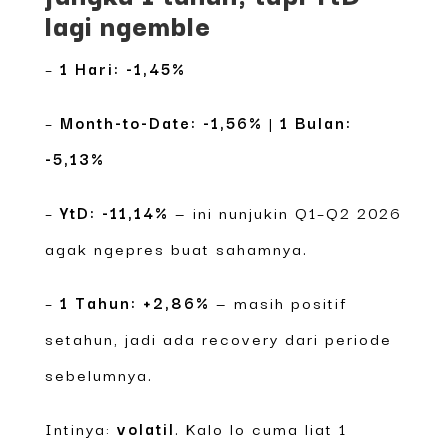
lagi ngemble
–
1 Hari: -1,45%
–
Month-to-Date: -1,56%
|
1 Bulan:
-5,13%
–
YtD: -11,14%
— ini nunjukin Q1–Q2 2026
agak ngepres buat sahamnya.
–
1 Tahun: +2,86%
— masih positif
setahun, jadi ada recovery dari periode
sebelumnya.
Intinya:
volatil
. Kalo lo cuma liat 1