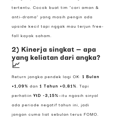
tertentu. Cocok buat tim “cari aman &
anti-drama” yang masih pengin ada
upside kecil tapi nggak mau terjun free-
fall kayak saham.
2) Kinerja singkat — apa
yang keliatan dari angka?
📈
Return jangka pendek lagi OK:
1 Bulan
+1,09%
dan
1 Tahun +0,81%
. Tapi
perhatiin
YtD -3,15%
—itu ngasih sinyal
ada periode negatif tahun ini, jadi
jangan cuma liat sebulan terus FOMO.