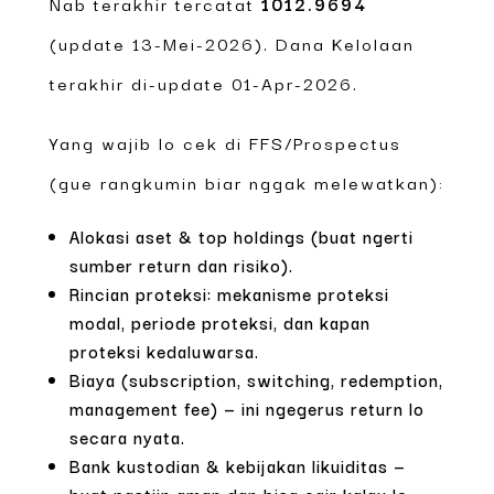
Nab terakhir tercatat
1012.9694
(update 13-Mei-2026). Dana Kelolaan
terakhir di-update 01-Apr-2026.
Yang wajib lo cek di FFS/Prospectus
(gue rangkumin biar nggak melewatkan):
Alokasi aset & top holdings (buat ngerti
sumber return dan risiko).
Rincian proteksi: mekanisme proteksi
modal, periode proteksi, dan kapan
proteksi kedaluwarsa.
Biaya (subscription, switching, redemption,
management fee) — ini ngegerus return lo
secara nyata.
Bank kustodian & kebijakan likuiditas —
buat pastiin aman dan bisa cair kalau lo