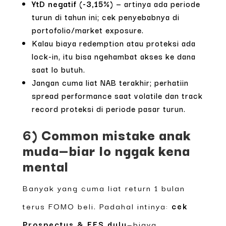
YtD negatif (-3,15%)
— artinya ada periode
turun di tahun ini; cek penyebabnya di
portofolio/market exposure.
Kalau biaya redemption atau proteksi ada
lock-in, itu bisa ngehambat akses ke dana
saat lo butuh.
Jangan cuma liat NAB terakhir; perhatiin
spread performance saat volatile dan track
record proteksi di periode pasar turun.
6) Common mistake anak
muda—biar lo nggak kena
mental
Banyak yang cuma liat return 1 bulan
terus FOMO beli. Padahal intinya:
cek
Prospectus & FFS dulu
—biaya,