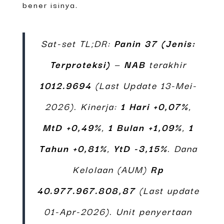
bener isinya.
Sat-set TL;DR:
Panin 37 (Jenis:
Terproteksi)
—
NAB
terakhir
1012.9694
(Last Update 13-Mei-
2026). Kinerja:
1 Hari +0,07%
,
MtD +0,49%
,
1 Bulan +1,09%
,
1
Tahun +0,81%
,
YtD -3,15%
. Dana
Kelolaan (AUM)
Rp
40.977.967.808,87
(Last update
01-Apr-2026). Unit penyertaan