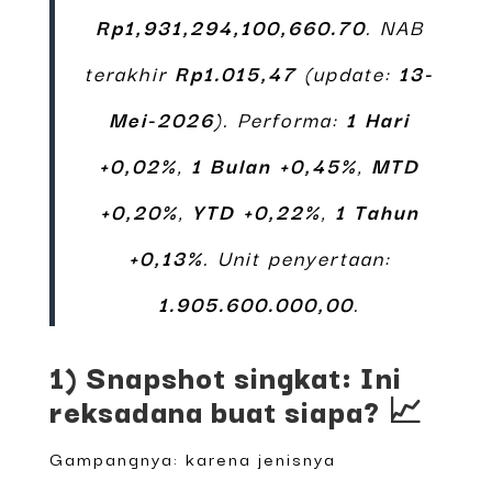
Rp1,931,294,100,660.70
. NAB
terakhir
Rp1.015,47
(update:
13-
Mei-2026
). Performa:
1 Hari
+0,02%
,
1 Bulan +0,45%
,
MTD
+0,20%
,
YTD +0,22%
,
1 Tahun
+0,13%
. Unit penyertaan:
1.905.600.000,00
.
1) Snapshot singkat: Ini
reksadana buat siapa? 📈
Gampangnya: karena jenisnya