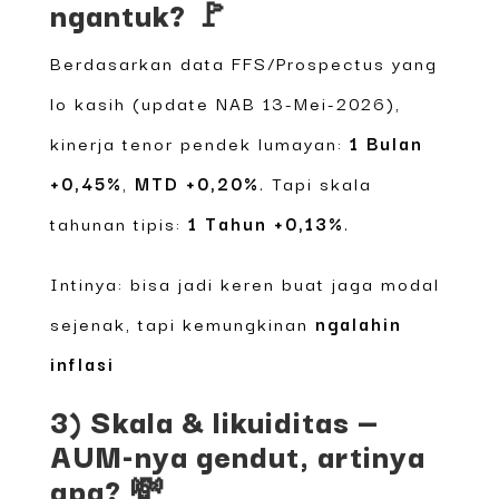
ngantuk? 🚩
Berdasarkan data FFS/Prospectus yang
lo kasih (update NAB 13-Mei-2026),
kinerja tenor pendek lumayan:
1 Bulan
+0,45%
,
MTD +0,20%
. Tapi skala
tahunan tipis:
1 Tahun +0,13%
.
Intinya: bisa jadi keren buat jaga modal
sejenak, tapi kemungkinan
ngalahin
inflasi
3) Skala & likuiditas —
AUM-nya gendut, artinya
apa? 💸