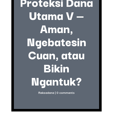
Proteksi Dana
Utama V —
Aman,
Ngebatesin
Cuan, atau
Bikin
Ngantuk?
Reksadana
|
0 comments