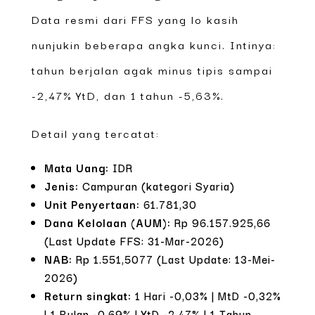
Data resmi dari FFS yang lo kasih
nunjukin beberapa angka kunci. Intinya:
tahun berjalan agak minus tipis sampai
-2,47% YtD, dan 1 tahun -5,63%.
Detail yang tercatat:
Mata Uang:
IDR
Jenis:
Campuran (kategori Syaria)
Unit Penyertaan:
61.781,30
Dana Kelolaan (AUM):
Rp 96.157.925,66
(Last Update FFS: 31-Mar-2026)
NAB:
Rp 1.551,5077 (Last Update: 13-Mei-
2026)
Return singkat:
1 Hari -0,03% | MtD -0,32%
| 1 Bulan -0,69% | YtD -2,47% | 1 Tahun