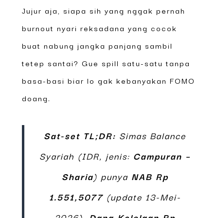
Jujur aja, siapa sih yang nggak pernah
burnout nyari reksadana yang cocok
buat nabung jangka panjang sambil
tetep santai? Gue spill satu-satu tanpa
basa-basi biar lo gak kebanyakan FOMO
doang.
Sat-set TL;DR:
Simas Balance
Syariah (IDR, jenis:
Campuran –
Sharia
) punya
NAB Rp
1.551,5077
(update 13-Mei-
2026),
Dana Kelolaan Rp