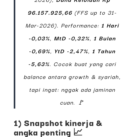
96.157.925,66
(FFS up to 31-
Mar-2026). Performance:
1 Hari
-0,03%
,
MtD -0,32%
,
1 Bulan
-0,69%
,
YtD -2,47%
,
1 Tahun
-5,63%
. Cocok buat yang cari
balance antara growth & syariah,
tapi ingat: nggak ada jaminan
cuan. 🚩
1) Snapshot kinerja &
angka penting 📈