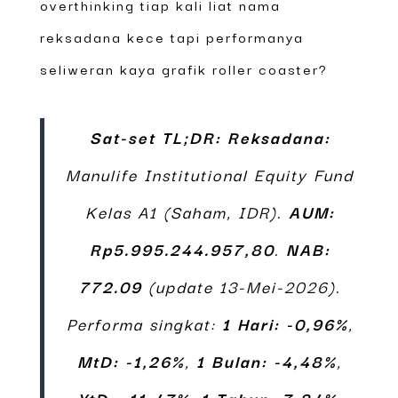
overthinking tiap kali liat nama
reksadana kece tapi performanya
seliweran kaya grafik roller coaster?
Sat-set TL;DR:
Reksadana:
Manulife Institutional Equity Fund
Kelas A1 (Saham, IDR).
AUM:
Rp5.995.244.957,80
.
NAB:
772.09
(update 13-Mei-2026).
Performa singkat:
1 Hari: -0,96%
,
MtD: -1,26%
,
1 Bulan: -4,48%
,
YtD: -11,47%
,
1 Tahun: 7,84%
.