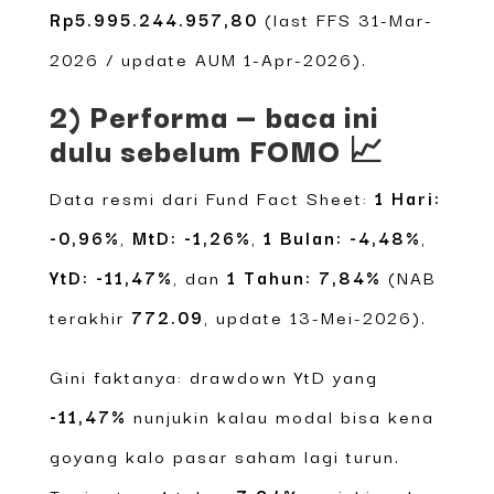
Rp5.995.244.957,80
(last FFS 31-Mar-
2026 / update AUM 1-Apr-2026).
2) Performa — baca ini
dulu sebelum FOMO 📈
Data resmi dari Fund Fact Sheet:
1 Hari:
-0,96%
,
MtD: -1,26%
,
1 Bulan: -4,48%
,
YtD: -11,47%
, dan
1 Tahun: 7,84%
(NAB
terakhir
772.09
, update 13-Mei-2026).
Gini faktanya: drawdown YtD yang
-11,47%
nunjukin kalau modal bisa kena
goyang kalo pasar saham lagi turun.