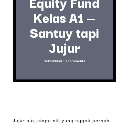
Equity Fund
Kelas A1 —
Santuy tapi
Jujur
Reksadana
|
0 comments
Jujur aja, siapa sih yang nggak pernah