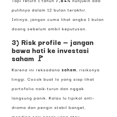
Tapi return 1 tahun
7,84%
nunjukin ada
pulihnya dalam 12 bulan terakhir.
Intinya, jangan cuma lihat angka 1 bulan
doang sebelum ambil keputusan.
3) Risk profile — jangan
bawa hati ke investasi
saham 🚩
Karena ini reksadana
saham
, risikonya
tinggi. Cocok buat lo yang siap lihat
portofolio naik-turun dan nggak
langsung panik. Kalau lu tipikal anti-
drama dan pengin stabil banget,
mending cari pasar uang atau