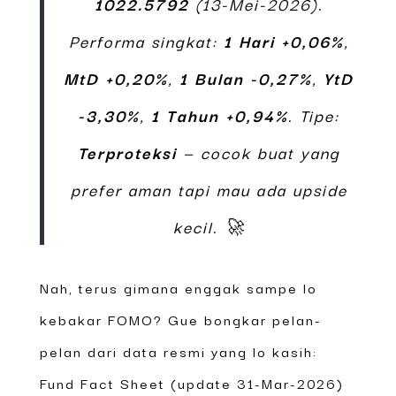
1022.5792
(13-Mei-2026).
Performa singkat:
1 Hari +0,06%
,
MtD +0,20%
,
1 Bulan -0,27%
,
YtD
-3,30%
,
1 Tahun +0,94%
. Tipe:
Terproteksi
— cocok buat yang
prefer aman tapi mau ada upside
kecil. 🚀
Nah, terus gimana enggak sampe lo
kebakar FOMO? Gue bongkar pelan-
pelan dari data resmi yang lo kasih:
Fund Fact Sheet (update 31-Mar-2026)