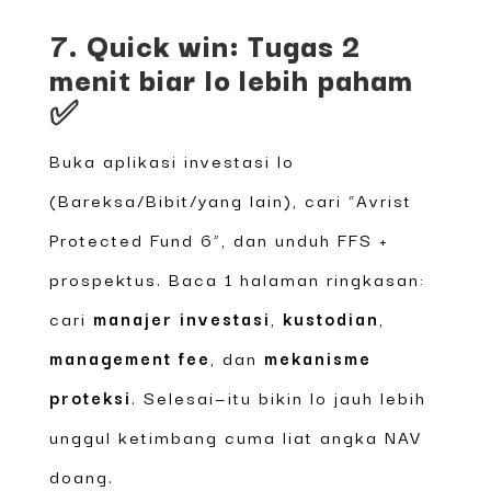
7. Quick win: Tugas 2
menit biar lo lebih paham
✅
Buka aplikasi investasi lo
(Bareksa/Bibit/yang lain), cari “Avrist
Protected Fund 6”, dan unduh FFS +
prospektus. Baca 1 halaman ringkasan:
cari
manajer investasi
,
kustodian
,
management fee
, dan
mekanisme
proteksi
. Selesai—itu bikin lo jauh lebih
unggul ketimbang cuma liat angka NAV
doang.