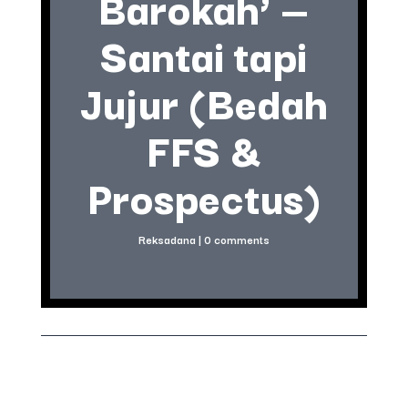
Barokah’ —
Santai tapi
Jujur (Bedah
FFS &
Prospectus)
Reksadana
|
0 comments